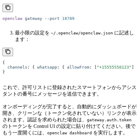
openclaw
 gateway
 --port
 18789
最小限の設定を
に記述し
~/.openclaw/openclaw.json
ます：
{
  channels
:
 { 
whatsapp
:
 { 
allowFrom
:
 [
"+15555550123"
] }
}
これで、許可リストに登録されたスマートフォンからアシス
タントの番号にメッセージを送信できます。
オンボーディングが完了すると、自動的にダッシュボードが
開き、クリーンな（トークン化されていない）リンクが表示
されます。認証を求められた場合は、
gateway.auth.token
のトークンを Control UI の設定に貼り付けてください。後で
もう一度開くには、
を実行します。
openclaw dashboard