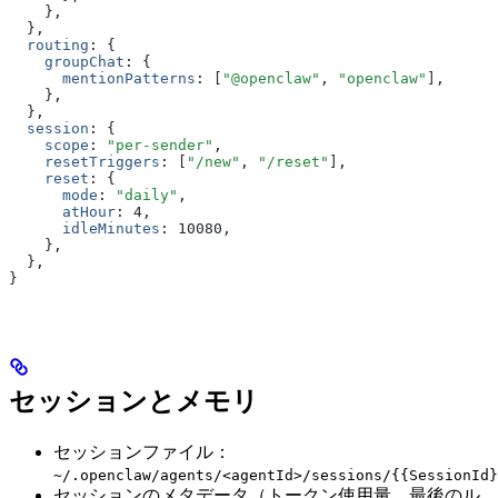
    }
,
  }
,
  routing
:
 {
    groupChat
:
 {
      mentionPatterns
:
 [
"@openclaw"
,
 "openclaw"
]
,
    }
,
  }
,
  session
:
 {
    scope
:
 "per-sender"
,
    resetTriggers
:
 [
"/new"
,
 "/reset"
]
,
    reset
:
 {
      mode
:
 "daily"
,
      atHour
:
 4
,
      idleMinutes
:
 10080
,
    }
,
  }
,
}
セッションとメモリ
セッションファイル：
~/.openclaw/agents/<agentId>/sessions/{{SessionId}
セッションのメタデータ（トークン使用量、最後のル