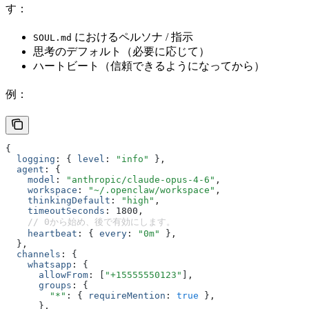
す：
におけるペルソナ / 指示
SOUL.md
思考のデフォルト（必要に応じて）
ハートビート（信頼できるようになってから）
例：
{
  logging
:
 { 
level
:
 "info"
 }
,
  agent
:
 {
    model
:
 "anthropic/claude-opus-4-6"
,
    workspace
:
 "~/.openclaw/workspace"
,
    thinkingDefault
:
 "high"
,
    timeoutSeconds
:
 1800
,
    // 0から始め、後で有効にします。
    heartbeat
:
 { 
every
:
 "0m"
 }
,
  }
,
  channels
:
 {
    whatsapp
:
 {
      allowFrom
:
 [
"+15555550123"
]
,
      groups
:
 {
        "*"
:
 { 
requireMention
:
 true
 }
,
      }
,