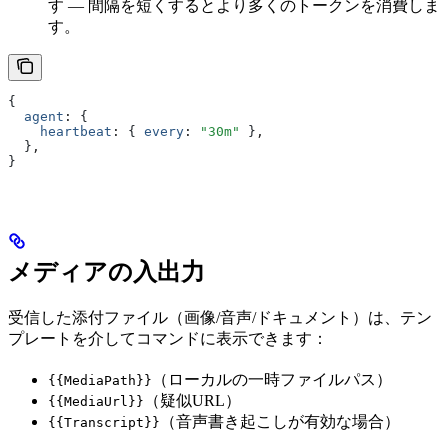
す — 間隔を短くするとより多くのトークンを消費しま
す。
{
  agent
:
 {
    heartbeat
:
 { 
every
:
 "30m"
 }
,
  }
,
}
メディアの入出力
受信した添付ファイル（画像/音声/ドキュメント）は、テン
プレートを介してコマンドに表示できます：
（ローカルの一時ファイルパス）
{{MediaPath}}
（疑似URL）
{{MediaUrl}}
（音声書き起こしが有効な場合）
{{Transcript}}