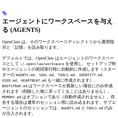
エージェントにワークスペースを与え
る (AGENTS)
OpenClaw は、そのワークスペースディレクトリから運用指
示と「記憶」を読み取ります。
デフォルトでは、OpenClaw はエージェントのワークスペー
スとして
を使用し、セットアップ時
~/.openclaw/workspace
やエージェントの初回実行時に自動的に作成します（スター
ターの
、
、
、
、
AGENTS.md
SOUL.md
TOOLS.md
IDENTITY.md
、
も一緒に作成されます）。
USER.md
HEARTBEAT.md
はワークスペースが真新しい場合にのみ作成
BOOTSTRAP.md
されます（削除した後に戻ってくることはありません）。
はオプションであり（自動作成されません）、存
MEMORY.md
在する場合は通常のセッション用に読み込まれます。サブエ
ージェントのセッションでは、
と
のみ
AGENTS.md
TOOLS.md
が注入されます。