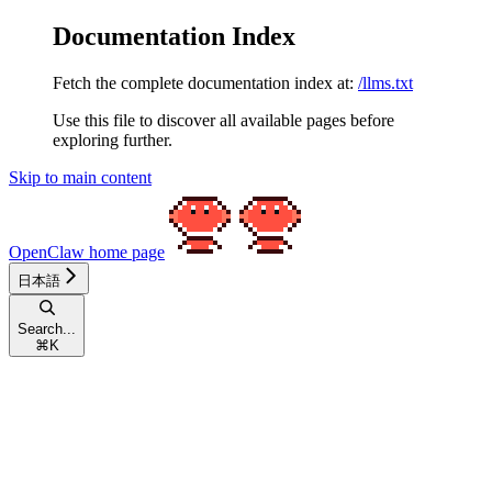
Documentation Index
Fetch the complete documentation index at:
/llms.txt
Use this file to discover all available pages before
exploring further.
Skip to main content
OpenClaw
home page
日本語
Search...
⌘
K