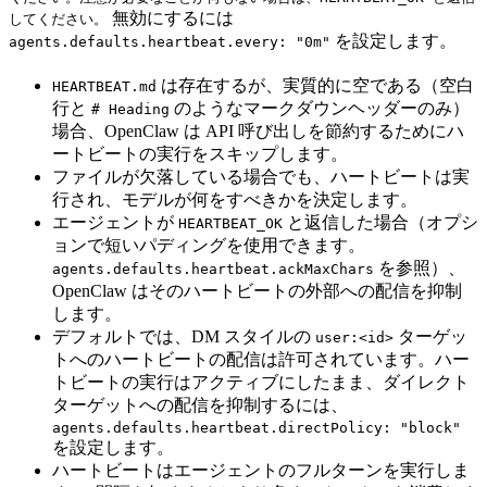
無効にするには
してください。
を設定します。
agents.defaults.heartbeat.every: "0m"
は存在するが、実質的に空である（空白
HEARTBEAT.md
行と
のようなマークダウンヘッダーのみ）
# Heading
場合、OpenClaw は API 呼び出しを節約するためにハ
ートビートの実行をスキップします。
ファイルが欠落している場合でも、ハートビートは実
行され、モデルが何をすべきかを決定します。
エージェントが
と返信した場合（オプシ
HEARTBEAT_OK
ョンで短いパディングを使用できます。
を参照）、
agents.defaults.heartbeat.ackMaxChars
OpenClaw はそのハートビートの外部への配信を抑制
します。
デフォルトでは、DM スタイルの
ターゲッ
user:<id>
トへのハートビートの配信は許可されています。ハー
トビートの実行はアクティブにしたまま、ダイレクト
ターゲットへの配信を抑制するには、
agents.defaults.heartbeat.directPolicy: "block"
を設定します。
ハートビートはエージェントのフルターンを実行しま