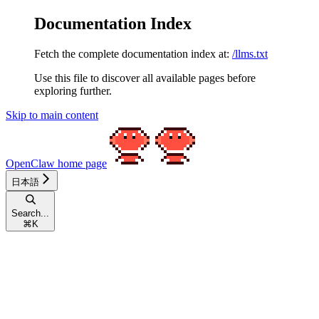
Documentation Index
Fetch the complete documentation index at:
/llms.txt
Use this file to discover all available pages before
exploring further.
Skip to main content
OpenClaw
home page
日本語
Search...
⌘
K