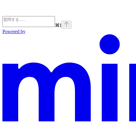
⌘
I
Powered by