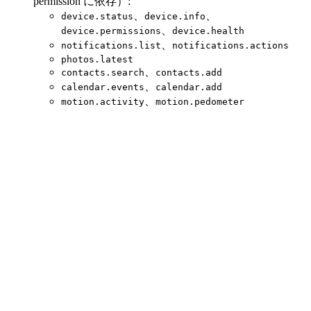
permission に依存）:
、
、
device.status
device.info
、
device.permissions
device.health
、
notifications.list
notifications.actions
photos.latest
、
contacts.search
contacts.add
、
calendar.events
calendar.add
、
motion.activity
motion.pedometer