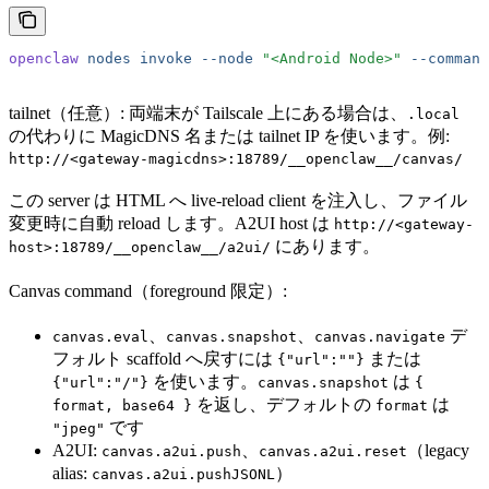
openclaw
 nodes
 invoke
 --node
 "<Android Node>"
 --command
tailnet（任意）: 両端末が Tailscale 上にある場合は、
.local
の代わりに MagicDNS 名または tailnet IP を使います。例:
http://<gateway-magicdns>:18789/__openclaw__/canvas/
この server は HTML へ live-reload client を注入し、ファイル
変更時に自動 reload します。A2UI host は
http://<gateway-
にあります。
host>:18789/__openclaw__/a2ui/
Canvas command（foreground 限定）:
、
、
デ
canvas.eval
canvas.snapshot
canvas.navigate
フォルト scaffold へ戻すには
または
{"url":""}
を使います。
は
{"url":"/"}
canvas.snapshot
{
を返し、デフォルトの
は
format, base64 }
format
です
"jpeg"
A2UI:
、
（legacy
canvas.a2ui.push
canvas.a2ui.reset
alias:
）
canvas.a2ui.pushJSONL