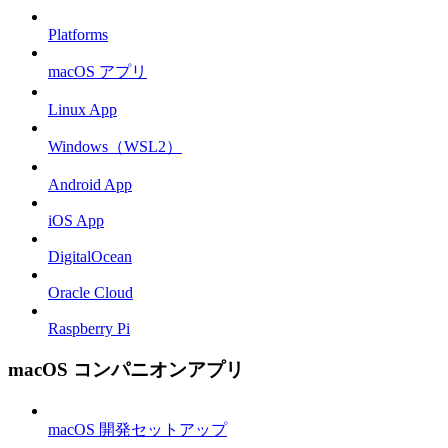
Platforms
macOS アプリ
Linux App
Windows（WSL2）
Android App
iOS App
DigitalOcean
Oracle Cloud
Raspberry Pi
macOS コンパニオンアプリ
macOS 開発セットアップ