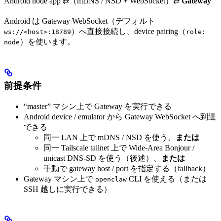
Android node app ⇄（mDNS / NSD + WebSocket）⇄
Gateway
Android は Gateway WebSocket（デフォルト
）へ直接接続し、device pairing（
ws://<host>:18789
role:
）を使います。
node
前提条件
“master” マシン上で Gateway を実行できる
Android device / emulator から Gateway WebSocket へ到達
できる
同一 LAN 上で mDNS / NSD を使う、
または
同一 Tailscale tailnet 上で Wide-Area Bonjour /
unicast DNS-SD を使う（後述）、
または
手動で gateway host / port を指定する（fallback）
Gateway マシン上で
CLI を使える（または
openclaw
SSH 越しに実行できる）