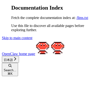
Documentation Index
Fetch the complete documentation index at:
/llms.txt
Use this file to discover all available pages before
exploring further.
Skip to main content
OpenClaw
home page
日本語
Search...
⌘
K