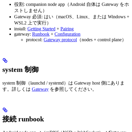
役割: companion node app（Android 自体は Gateway をホ
ストしません）
Gateway 必須: はい（macOS、Linux、または Windows +
WSL2 上で実行）
install:
Getting Started
+
Pairing
gateway:
Runbook
+
Configuration
protocol:
Gateway protocol
（nodes + control plane）
system 制御
system 制御（launchd / systemd）は Gateway host 側にありま
す。詳しくは
Gateway
を参照してください。
接続 runbook