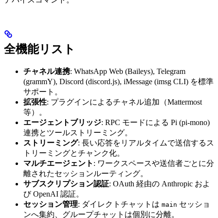
全機能リスト
チャネル連携
: WhatsApp Web (Baileys), Telegram
(grammY), Discord (discord.js), iMessage (imsg CLI) を標準
サポート。
拡張性
: プラグインによるチャネル追加（Mattermost
等）。
エージェントブリッジ
: RPC モードによる Pi (pi-mono)
連携とツールストリーミング。
ストリーミング
: 長い応答をリアルタイムで送信するス
トリーミングとチャンク化。
マルチエージェント
: ワークスペースや送信者ごとに分
離されたセッションルーティング。
サブスクリプション認証
: OAuth 経由の Anthropic およ
び OpenAI 認証。
セッション管理
: ダイレクトチャットは
セッショ
main
ンへ集約、グループチャットは個別に分離。