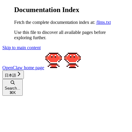
Documentation Index
Fetch the complete documentation index at:
/llms.txt
Use this file to discover all available pages before
exploring further.
Skip to main content
OpenClaw
home page
日本語
Search...
⌘
K