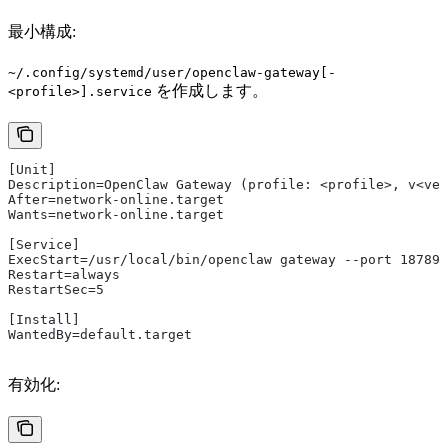
最小構成:
~/.config/systemd/user/openclaw-gateway[-
を作成します。
<profile>].service
[Unit]
Description=OpenClaw Gateway (profile: <profile>, v<ver
After=network-online.target
Wants=network-online.target
[Service]
ExecStart=/usr/local/bin/openclaw gateway --port 18789
Restart=always
RestartSec=5
[Install]
WantedBy=default.target
有効化: