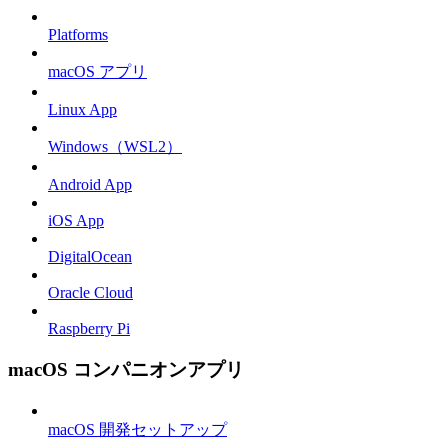
Platforms
macOS アプリ
Linux App
Windows（WSL2）
Android App
iOS App
DigitalOcean
Oracle Cloud
Raspberry Pi
macOS コンパニオンアプリ
macOS 開発セットアップ