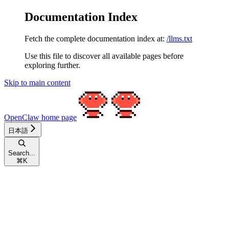
Documentation Index
Fetch the complete documentation index at:
/llms.txt
Use this file to discover all available pages before
exploring further.
Skip to main content
OpenClaw
home page
日本語
Search...
⌘
K