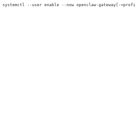
systemctl --user enable --now openclaw-gateway[-<profil