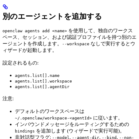
別のエージェントを追加する
を使用して、独自のワークス
openclaw agents add <name>
ペース、セッション、および認証プロファイルを持つ別のエ
ージェントを作成します。
なしで実行するとウ
--workspace
ィザードが起動します。
設定されるもの:
agents.list[].name
agents.list[].workspace
agents.list[].agentDir
注意:
デフォルトのワークスペースは
に従います。
~/.openclaw/workspace-<agentId>
インバウンドメッセージをルーティングするための
を追加します (ウィザードで実行可能)。
bindings
非対話型フラグ:
,
,
,
--model
--agent-dir
--bind
--non-