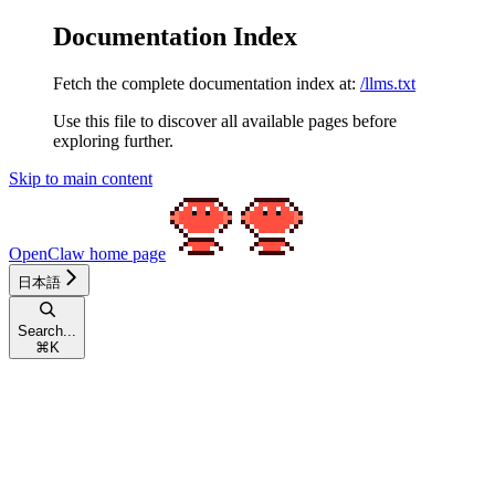
Documentation Index
Fetch the complete documentation index at:
/llms.txt
Use this file to discover all available pages before
exploring further.
Skip to main content
OpenClaw
home page
日本語
Search...
⌘
K