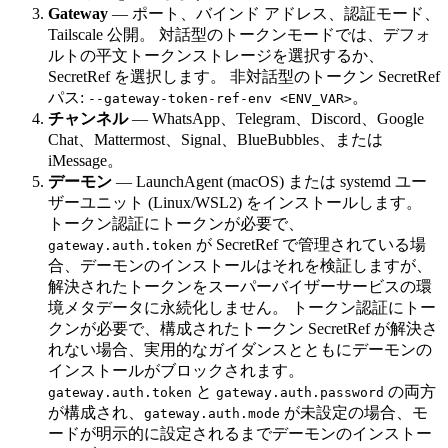
Gateway
— ポート、バインド アドレス、認証モード、
Tailscale 公開。 対話型のトークンモードでは、デフォ
ルトの平文トークンストレージを選択するか、
SecretRef を選択します。 非対話型のトークン SecretRef
パス:
。
--gateway-token-ref-env <ENV_VAR>
チャンネル
— WhatsApp、Telegram、Discord、Google
Chat、Mattermost、Signal、BlueBubbles、または
iMessage。
デーモン
— LaunchAgent (macOS) または systemd ユー
ザーユニット (Linux/WSL2) をインストールします。
トークン認証にトークンが必要で、
が SecretRef で管理されている場
gateway.auth.token
合、デーモンのインストールはそれを検証しますが、
解決されたトークンをスーパーバイザーサービスの環
境メタデータに永続化しません。 トークン認証にトー
クンが必要で、構成されたトークン SecretRef が解決さ
れない場合、実用的なガイダンスとともにデーモンの
インストールがブロックされます。
と
の両方
gateway.auth.token
gateway.auth.password
が構成され、
が未設定の場合、モ
gateway.auth.mode
ードが明示的に設定されるまでデーモンのインストー