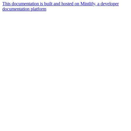
This documentation is built and hosted on Mintlify, a developer
documentation platform