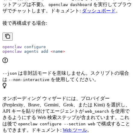
ットアップは不要)。
を実行してブラウ
openclaw dashboard
ザでチャットします。ドキュメント:
ダッシュボード
。
後で再構成する場合:
openclaw
 configure
openclaw
 agents
 add
 <
nam
e
>
は非対話モードを意味しません。スクリプトの場合
--json
は
を使用してください。
--non-interactive
オンボーディング ウィザードには、プロバイダー
(Perplexity、Brave、Gemini、Grok、または Kimi) を選択し、
API キーを貼り付けてエージェントが
を使用で
web_search
きるようにする Web 検索ステップが含まれています。これ
は後で
で構成すること
openclaw configure --section web
もできます。ドキュメント:
Web ツール
。