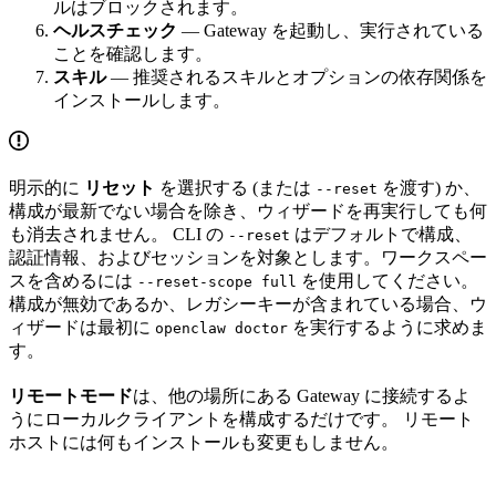
ルはブロックされます。
ヘルスチェック
— Gateway を起動し、実行されている
ことを確認します。
スキル
— 推奨されるスキルとオプションの依存関係を
インストールします。
明示的に
リセット
を選択する (または
を渡す) か、
--reset
構成が最新でない場合を除き、ウィザードを再実行しても何
も消去されません。 CLI の
はデフォルトで構成、
--reset
認証情報、およびセッションを対象とします。ワークスペー
スを含めるには
を使用してください。
--reset-scope full
構成が無効であるか、レガシーキーが含まれている場合、ウ
ィザードは最初に
を実行するように求めま
openclaw doctor
す。
リモートモード
は、他の場所にある Gateway に接続するよ
うにローカルクライアントを構成するだけです。 リモート
ホストには何もインストールも変更もしません。