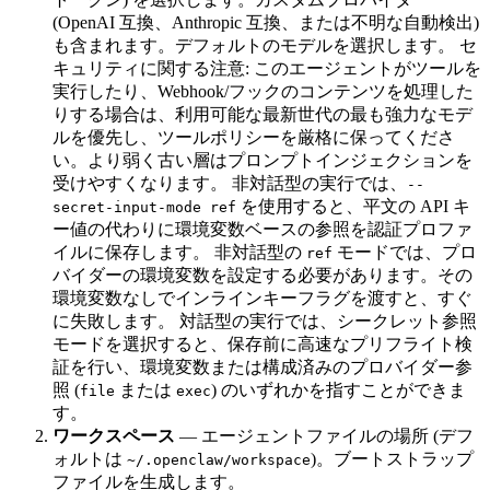
(OpenAI 互換、Anthropic 互換、または不明な自動検出)
も含まれます。デフォルトのモデルを選択します。 セ
キュリティに関する注意: このエージェントがツールを
実行したり、Webhook/フックのコンテンツを処理した
りする場合は、利用可能な最新世代の最も強力なモデ
ルを優先し、ツールポリシーを厳格に保ってくださ
い。より弱く古い層はプロンプトインジェクションを
受けやすくなります。 非対話型の実行では、
--
を使用すると、平文の API キ
secret-input-mode ref
ー値の代わりに環境変数ベースの参照を認証プロファ
イルに保存します。 非対話型の
モードでは、プロ
ref
バイダーの環境変数を設定する必要があります。その
環境変数なしでインラインキーフラグを渡すと、すぐ
に失敗します。 対話型の実行では、シークレット参照
モードを選択すると、保存前に高速なプリフライト検
証を行い、環境変数または構成済みのプロバイダー参
照 (
または
) のいずれかを指すことができま
file
exec
す。
ワークスペース
— エージェントファイルの場所 (デフ
ォルトは
)。ブートストラップ
~/.openclaw/workspace
ファイルを生成します。