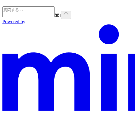
⌘
I
Powered by