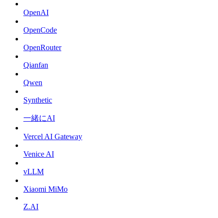
OpenAI
OpenCode
OpenRouter
Qianfan
Qwen
Synthetic
一緒にAI
Vercel AI Gateway
Venice AI
vLLM
Xiaomi MiMo
Z.AI