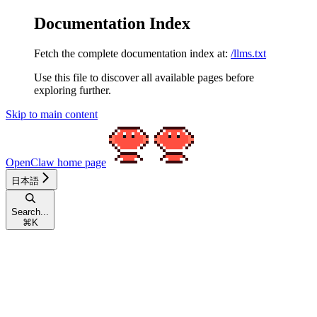
Documentation Index
Fetch the complete documentation index at:
/llms.txt
Use this file to discover all available pages before
exploring further.
Skip to main content
OpenClaw
home page
日本語
Search...
⌘
K