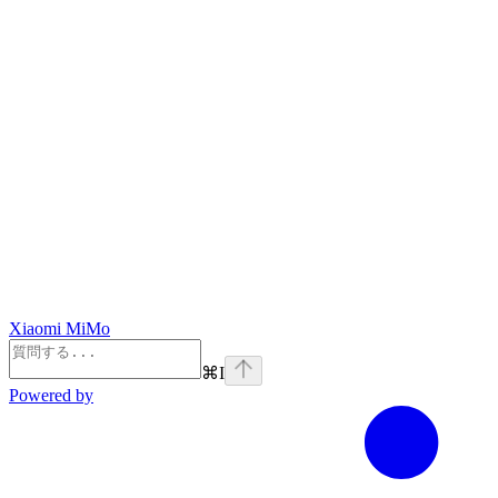
Xiaomi MiMo
⌘
I
Powered by