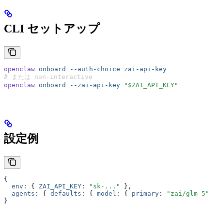
CLI セットアップ
openclaw
 onboard
 --auth-choice
 zai-api-key
# または non-interactive
openclaw
 onboard
 --zai-api-key
 "$ZAI_API_KEY"
設定例
{
  env
:
 { 
ZAI_API_KEY
:
 "sk-..."
 }
,
  agents
:
 { 
defaults
:
 { 
model
:
 { 
primary
:
 "zai/glm-5"
 }
}