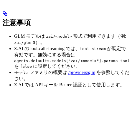
注意事項
GLM モデルは
形式で利用できます（例:
zai/<model>
）。
zai/glm-5
Z.AI の tool-call streaming では、
が既定で
tool_stream
有効です。無効にする場合は
agents.defaults.models["zai/<model>"].params.tool_
を
に設定してください。
false
モデル ファミリの概要は
/providers/glm
を参照してくだ
さい。
Z.AI では API キーを Bearer 認証として使用します。