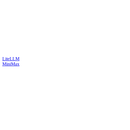
LiteLLM
MiniMax