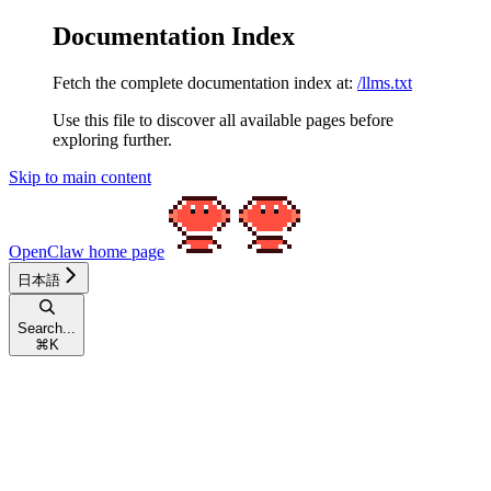
Documentation Index
Fetch the complete documentation index at:
/llms.txt
Use this file to discover all available pages before
exploring further.
Skip to main content
OpenClaw
home page
日本語
Search...
⌘
K