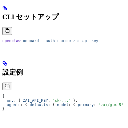
CLI セットアップ
openclaw
 onboard
 --auth-choice
 zai-api-key
設定例
{
  env
:
 { 
ZAI_API_KEY
:
 "sk-..."
 }
,
  agents
:
 { 
defaults
:
 { 
model
:
 { 
primary
:
 "zai/glm-5"
 }
}