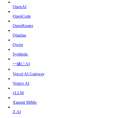
OpenAI
OpenCode
OpenRouter
Qianfan
Qwen
Synthetic
一緒にAI
Vercel AI Gateway
Venice AI
vLLM
Xiaomi MiMo
Z.AI