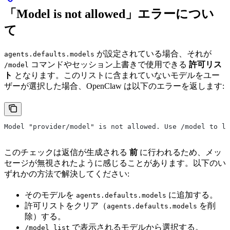
「Model is not allowed」エラーについ
て
が設定されている場合、それが
agents.defaults.models
コマンドやセッション上書きで使用できる
許可リス
/model
ト
となります。このリストに含まれていないモデルをユー
ザーが選択した場合、OpenClaw は以下のエラーを返します:
Model "provider/model" is not allowed. Use /model to l
このチェックは返信が生成される
前
に行われるため、メッ
セージが無視されたように感じることがあります。以下のい
ずれかの方法で解決してください:
そのモデルを
に追加する。
agents.defaults.models
許可リストをクリア（
を削
agents.defaults.models
除）する。
で表示されるモデルから選択する。
/model list