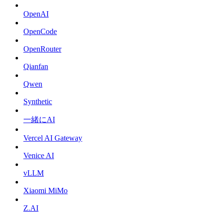
OpenAI
OpenCode
OpenRouter
Qianfan
Qwen
Synthetic
一緒にAI
Vercel AI Gateway
Venice AI
vLLM
Xiaomi MiMo
Z.AI