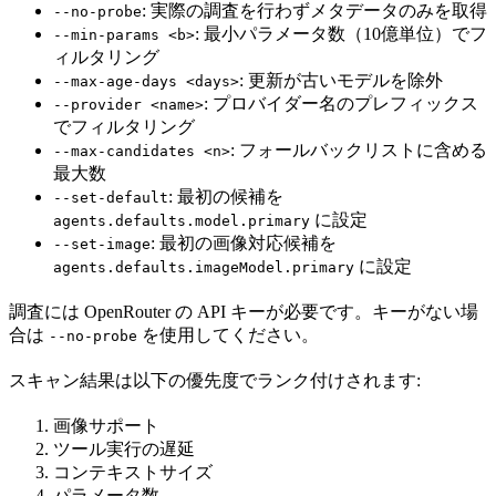
: 実際の調査を行わずメタデータのみを取得
--no-probe
: 最小パラメータ数（10億単位）でフ
--min-params <b>
ィルタリング
: 更新が古いモデルを除外
--max-age-days <days>
: プロバイダー名のプレフィックス
--provider <name>
でフィルタリング
: フォールバックリストに含める
--max-candidates <n>
最大数
: 最初の候補を
--set-default
に設定
agents.defaults.model.primary
: 最初の画像対応候補を
--set-image
に設定
agents.defaults.imageModel.primary
調査には OpenRouter の API キーが必要です。キーがない場
合は
を使用してください。
--no-probe
スキャン結果は以下の優先度でランク付けされます:
画像サポート
ツール実行の遅延
コンテキストサイズ
パラメータ数