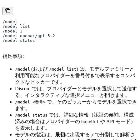
/model
/model list
/model 3
/model openai/gpt-5.2
/model status
補足事項:
(および
) は、モデルファミリーと
/model
/model list
利用可能なプロバイダーを番号付きで表示するコンパ
クトなピッカーです。
Discord では、プロバイダーとモデルを選択して送信す
る、インタラクティブな選択メニューが開きます。
で、そのピッカーからモデルを選択でき
/model <番号>
ます。
では、詳細な情報（認証の候補、構成
/model status
済みの場合はプロバイダーの
や API モード）
baseUrl
を表示します。
モデルの指定は、
最初
に出現する
で分割して解析さ
/