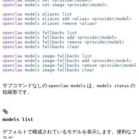
openclaw
 models
 set
 <
provider/mode
l
>
openclaw
 models
 set-image
 <
provider/mode
l
>
openclaw
 models
 aliases
 list
openclaw
 models
 aliases
 add
 <
alia
s
>
 <
provider/mode
l
>
openclaw
 models
 aliases
 remove
 <
alia
s
>
openclaw
 models
 fallbacks
 list
openclaw
 models
 fallbacks
 add
 <
provider/mode
l
>
openclaw
 models
 fallbacks
 remove
 <
provider/mode
l
>
openclaw
 models
 fallbacks
 clear
openclaw
 models
 image-fallbacks
 list
openclaw
 models
 image-fallbacks
 add
 <
provider/mode
l
>
openclaw
 models
 image-fallbacks
 remove
 <
provider/mode
l
>
openclaw
 models
 image-fallbacks
 clear
サブコマンドなしの
は、
の
openclaw models
models status
短縮形です。
models list
デフォルトで構成されているモデルを表示します。便利なフ
ラグ: