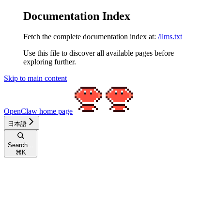
Documentation Index
Fetch the complete documentation index at:
/llms.txt
Use this file to discover all available pages before
exploring further.
Skip to main content
OpenClaw
home page
日本語
Search...
⌘
K