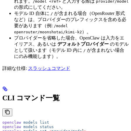
れます。
と入力する際は
/model <ref>
provider/model
の形式にしてください。
モデル ID 自体に
が含まれる場合（OpenRouter 形式
/
など）は、プロバイダーのプレフィックスを含める必
要があります（例:
/model
）。
openrouter/moonshotai/kimi-k2
プロバイダーを省略した場合、OpenClaw は入力をエ
イリアス、あるいは
デフォルトプロバイダー
のモデル
として扱います（モデル ID 内に
が含まれない場合
/
にのみ機能します）。
詳細な仕様:
スラッシュコマンド
CLI コマンド一覧
openclaw
 models
 list
openclaw
 models
 status