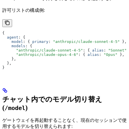
許可リストの構成例:
{
  agent
:
 {
    model
:
 { 
primary
:
 "anthropic/claude-sonnet-4-5"
 }
,
    models
:
 {
      "anthropic/claude-sonnet-4-5"
:
 { 
alias
:
 "Sonnet"
 
      "anthropic/claude-opus-4-6"
:
 { 
alias
:
 "Opus"
 }
,
    }
,
  }
,
}
チャット内でのモデル切り替え
(
)
/model
ゲートウェイを再起動することなく、現在のセッションで使
用するモデルを切り替えられます: