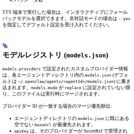
TTY 端末で実行した場合は、インタラクティブにフォール
バックモデルを選択できます。非対話モードの場合は
--yes
を指定してデフォルト設定を受け入れてください。
モデルレジストリ (
)
models.json
で設定されたカスタムプロバイダー情報
models.providers
は、各エージェントディレクトリ内の
(デフォ
models.json
ルトは
) に書き
~/.openclaw/agents/<agentId>/models.json
込まれます。
が
に設定されていない限
models.mode
replace
り、このファイルは実行時にマージされます。
プロバイダー ID が一致する場合のマージ優先順位:
エージェントディレクトリの
に既にある
models.json
空でない
が最優先されます。
baseUrl
は、そのプロバイダーが SecretRef で管理され
apiKey