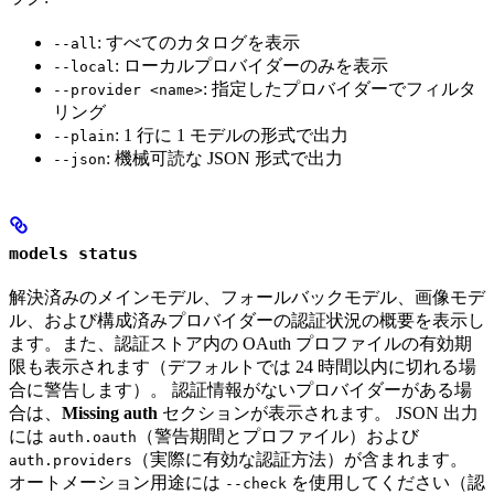
: すべてのカタログを表示
--all
: ローカルプロバイダーのみを表示
--local
: 指定したプロバイダーでフィルタ
--provider <name>
リング
: 1 行に 1 モデルの形式で出力
--plain
: 機械可読な JSON 形式で出力
--json
models status
解決済みのメインモデル、フォールバックモデル、画像モデ
ル、および構成済みプロバイダーの認証状況の概要を表示し
ます。また、認証ストア内の OAuth プロファイルの有効期
限も表示されます（デフォルトでは 24 時間以内に切れる場
合に警告します）。 認証情報がないプロバイダーがある場
合は、
Missing auth
セクションが表示されます。 JSON 出力
には
（警告期間とプロファイル）および
auth.oauth
（実際に有効な認証方法）が含まれます。
auth.providers
オートメーション用途には
を使用してください（認
--check