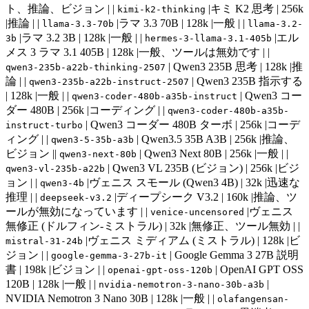
ト、推論、ビジョン | |
|キミ K2 思考 | 256k
kimi-k2-thinking
|推論 | |
|ラマ 3.3 70B | 128k |一般 | |
llama-3.3-70b
llama-3.2-
|ラマ 3.2 3B | 128k |一般 | |
|エル
3b
hermes-3-llama-3.1-405b
メス 3 ラマ 3.1 405B | 128k |一般、ツールは無効です | |
| Qwen3 235B 思考 | 128k |推
qwen3-235b-a22b-thinking-2507
論 | |
| Qwen3 235B 指示する
qwen3-235b-a22b-instruct-2507
| 128k |一般 | |
| Qwen3 コー
qwen3-coder-480b-a35b-instruct
ダー 480B | 256k |コーディング | |
qwen3-coder-480b-a35b-
| Qwen3 コーダー 480B ターボ | 256k |コーデ
instruct-turbo
ィング | |
| Qwen3.5 35B A3B | 256k |推論、
qwen3-5-35b-a3b
ビジョン ||
| Qwen3 Next 80B | 256k |一般 | |
qwen3-next-80b
| Qwen3 VL 235B (ビジョン) | 256k |ビジ
qwen3-vl-235b-a22b
ョン | |
|ヴェニス スモール (Qwen3 4B) | 32k |迅速な
qwen3-4b
推理 | |
|ディープシーク V3.2 | 160k |推論、ツ
deepseek-v3.2
ールが無効になっています | |
|ヴェニス
venice-uncensored
無修正 (ドルフィン-ミストラル) | 32k |無修正、ツール無効 | |
|ヴェニス ミディアム (ミストラル) | 128k |ビ
mistral-31-24b
ジョン | |
| Google Gemma 3 27B 説明
google-gemma-3-27b-it
書 | 198k |ビジョン | |
| OpenAI GPT OSS
openai-gpt-oss-120b
120B | 128k |一般 | |
|
nvidia-nemotron-3-nano-30b-a3b
NVIDIA Nemotron 3 Nano 30B | 128k |一般 | |
olafangensan-