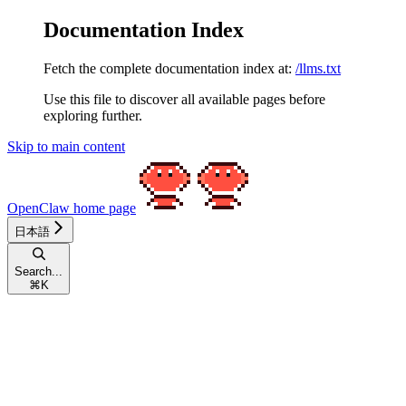
Documentation Index
Fetch the complete documentation index at:
/llms.txt
Use this file to discover all available pages before
exploring further.
Skip to main content
OpenClaw
home page
日本語
Search...
⌘
K