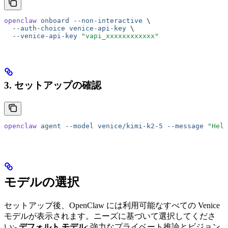
openclaw
 onboard
 --non-interactive
 \
  --auth-choice
 venice-api-key
 \
  --venice-api-key
 "vapi_xxxxxxxxxxxx"
3. セットアップの確認
openclaw
 agent
 --model
 venice/kimi-k2-5
 --message
 "Hell
モデルの選択
セットアップ後、OpenClaw には利用可能なすべての Venice
モデルが表示されます。ニーズに基づいて選択してくださ
い:-
デフォルト モデル
: 強力なプライベート推論とビジョン