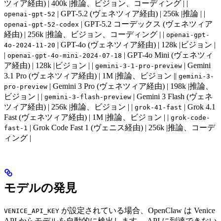
ツィア経由) | 400k |推論、ビジョン、コーディング | |
| GPT-5.2 (ヴェネツィア経由) | 256k |推論 | |
openai-gpt-52
| GPT-5.2 コーデックス (ヴェネツィア
openai-gpt-52-codex
経由) | 256k |推論、ビジョン、コーディング | |
openai-gpt-
| GPT-4o (ヴェネツィア経由) | 128k |ビジョン |
4o-2024-11-20
|
| GPT-4o Mini (ヴェネツィ
openai-gpt-4o-mini-2024-07-18
ア経由) | 128k |ビジョン | |
| Gemini
gemini-3-1-pro-preview
3.1 Pro (ヴェネツィア経由) | 1M |推論、ビジョン ||
gemini-3-
| Gemini 3 Pro (ヴェネツィア経由) | 198k |推論、
pro-preview
ビジョン | |
| Gemini 3 Flash (ヴェネ
gemini-3-flash-preview
ツィア経由) | 256k |推論、ビジョン | |
| Grok 4.1
grok-41-fast
Fast (ヴェネツィア経由) | 1M |推論、ビジョン | |
grok-code-
| Grok Code Fast 1 (ヴェニス経由) | 256k |推論、コーデ
fast-1
ィング |
モデルの発見
が設定されている場合、OpenClaw は Venice
VENICE_API_KEY
API からモデルを自動的に検出します。 API に到達できない