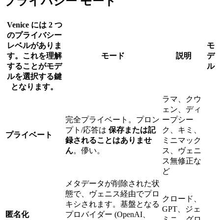
プライバシー モード
Venice には 2 つ
のプライバシー
レベルがありま
モ
す。これを理解
モード
説明
デ
することがモデ
ル
ルを選択する鍵
となります。
ラマ、クウ
ェン、ディ
完全プライベート。プロン
ープシー
プト/応答は
保存または記
ク、キミ、
プライベート
録されることはありませ
ミニマック
ん
。儚い。
ス、ヴェニ
ス無修正な
ど
メタデータが削除された状
態で、ヴェニス経由でプロ
クロード、
キシされます。基盤となる
GPT、ジェ
匿名化
プロバイダー (OpenAI、
ミニ、グロ