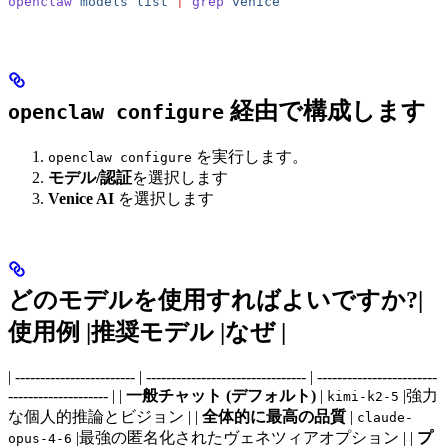
openclaw
 models
 list
 |
 grep
 venice
経由で構成します
openclaw configure
を実行します。
openclaw configure
モデル/認証
を選択します
Venice AI
を選択します
どのモデルを使用すればよいですか?|
使用例 |推奨モデル |なぜ |
| ------------------------ | -------------------------------- | ------------------------
-------------------- | |
一般チャット (デフォルト)
|
|強力
kimi-k2-5
な個人的推論とビジョン | |
全体的に最高の品質
|
claude-
|最強の匿名化されたヴェネツィアオプション | |
プ
opus-4-6