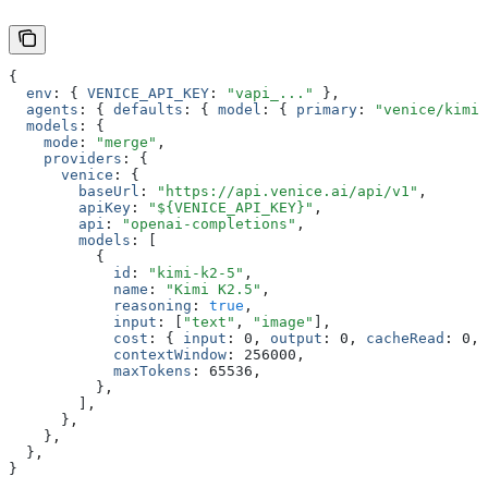
{
  env
:
 { 
VENICE_API_KEY
:
 "vapi_..."
 }
,
  agents
:
 { 
defaults
:
 { 
model
:
 { 
primary
:
 "venice/kimi-
  models
:
 {
    mode
:
 "merge"
,
    providers
:
 {
      venice
:
 {
        baseUrl
:
 "https://api.venice.ai/api/v1"
,
        apiKey
:
 "${VENICE_API_KEY}"
,
        api
:
 "openai-completions"
,
        models
:
 [
          {
            id
:
 "kimi-k2-5"
,
            name
:
 "Kimi K2.5"
,
            reasoning
:
 true
,
            input
:
 [
"text"
,
 "image"
]
,
            cost
:
 { 
input
:
 0
,
 output
:
 0
,
 cacheRead
:
 0
,
 
            contextWindow
:
 256000
,
            maxTokens
:
 65536
,
          }
,
        ]
,
      }
,
    }
,
  }
,
}