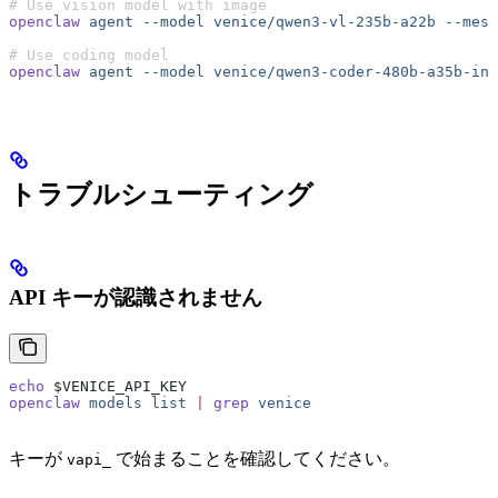
# Use vision model with image
openclaw
 agent
 --model
 venice/qwen3-vl-235b-a22b
 --mess
# Use coding model
openclaw
 agent
 --model
 venice/qwen3-coder-480b-a35b-ins
トラブルシューティング
API キーが認識されません
echo
 $VENICE_API_KEY
openclaw
 models
 list
 |
 grep
 venice
キーが
で始まることを確認してください。
vapi_