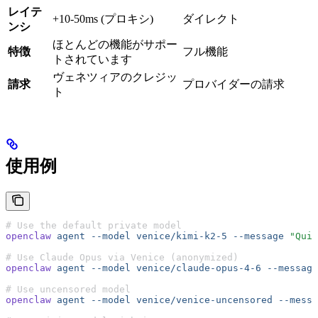
レイテ
+10-50ms (プロキシ)
ダイレクト
ンシ
ほとんどの機能がサポー
特徴
フル機能
トされています
ヴェネツィアのクレジッ
請求
プロバイダーの請求
ト
使用例
# Use the default private model
openclaw
 agent
 --model
 venice/kimi-k2-5
 --message
 "Quic
# Use Claude Opus via Venice (anonymized)
openclaw
 agent
 --model
 venice/claude-opus-4-6
 --message
# Use uncensored model
openclaw
 agent
 --model
 venice/venice-uncensored
 --messa