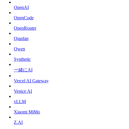
OpenAI
OpenCode
OpenRouter
Qianfan
Qwen
Synthetic
一緒にAI
Vercel AI Gateway
Venice AI
vLLM
Xiaomi MiMo
Z.AI