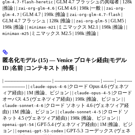
| GLM 4.7 フラッシュの異端者 | 128k
glm-4.7-flash-heretic
|推論 | |
| GLM 4.6 | 198k |一般 | |
zai-org-glm-4.6
zai-org-
| GLM 4.7 | 198k |推論 ||
|
glm-4.7
zai-org-glm-4.7-flash
GLM 4.7 フラッシュ | 128k |推論 | |
| GLM5 |
zai-org-glm-5
198k |推論 | |
|ミニマックス M2.1 | 198k |推論 | |
minimax-m21
|ミニマックス M2.5 | 198k |推論 |
minimax-m25
匿名化モデル (15) — Venice プロキシ経由|モデル
ID |名前 |コンテキスト |特長 |
| ------------------------------- | ------------------------------ | ------- | ----------
--------------- | |
|クロード Opus 4.6 (ヴェネツ
claude-opus-4-6
ィア経由) | 1M |推論、ビジョン | |
|クロード
claude-opus-4-5
オーパス 4.5 (ヴェネツィア経由) | 198k |推論、ビジョン | |
|クロード ソネット 4.6 (ヴェネツィア経
claude-sonnet-4-6
由) | 1M |推論、ビジョン | |
|クロード ソ
claude-sonnet-4-5
ネット 4.5 (ヴェネツィア経由) | 198k |推論、ビジョン | |
| GPT-5.4 (ヴェネツィア経由) | 1M |推論、ビジ
openai-gpt-54
ョン | |
| GPT-5.3 コーデックス (ヴェネ
openai-gpt-53-codex