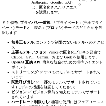
Anthropic、Google、xAI)
ク
は、匿名化されたリクエス
トを認識します。
＃＃ 特徴-
プライバシー重視
: 「プライベート」(完全プライ
ベート) モードと「匿名」(プロキシ) モードのどちらかを選
択します
無修正モデル
: コンテンツ制限のないモデルへのアクセ
ス
主要モデル アクセス
: Venice の匿名化プロキシ経由で
Claude、GPT、Gemini、および Grok を使用します。
OpenAI 互換 API
: 簡単な統合のための標準
エンド
/v1
ポイント
ストリーミング
: ✅ すべてのモデルでサポートされて
います
関数呼び出し
: ✅ 一部のモデルでサポートされていま
す (モデルの機能を確認してください)
ビジョン
: ✅ ビジョン機能を備えたモデルでサポート
されています
ハードレート制限なし
: 極端な使用にはフェアユースス