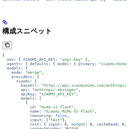
構成スニペット
{
  env
:
 { 
XIAOMI_API_KEY
:
 "your-key"
 }
,
  agents
:
 { 
defaults
:
 { 
model
:
 { 
primary
:
 "xiaomi/mimo-
  models
:
 {
    mode
:
 "merge"
,
    providers
:
 {
      xiaomi
:
 {
        baseUrl
:
 "https://api.xiaomimimo.com/anthropic"
        api
:
 "anthropic-messages"
,
        apiKey
:
 "XIAOMI_API_KEY"
,
        models
:
 [
          {
            id
:
 "mimo-v2-flash"
,
            name
:
 "Xiaomi MiMo V2 Flash"
,
            reasoning
:
 false
,
            input
:
 [
"text"
]
,
            cost
:
 { 
input
:
 0
,
 output
:
 0
,
 cacheRead
:
 0
,
 
            contextWindow
:
 262144
,