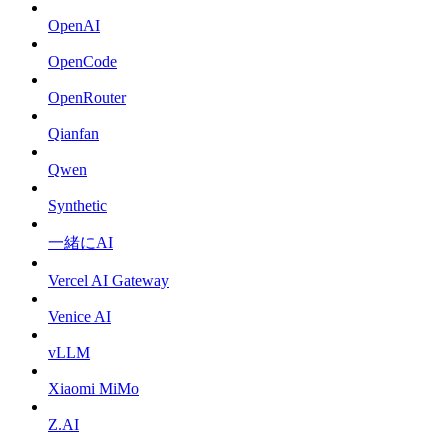
OpenAI
OpenCode
OpenRouter
Qianfan
Qwen
Synthetic
一緒にAI
Vercel AI Gateway
Venice AI
vLLM
Xiaomi MiMo
Z.AI