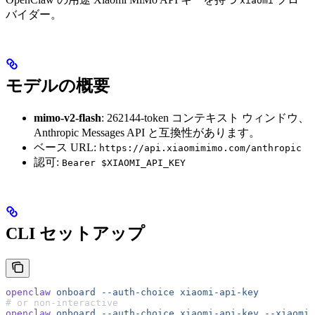
xiaomi
バイダー。
モデルの概要
mimo-v2-flash
: 262144-token コンテキスト ウィンドウ、
Anthropic Messages API と互換性があります。
ベース URL:
https://api.xiaomimimo.com/anthropic
認可:
Bearer $XIAOMI_API_KEY
CLI セットアップ
openclaw
 onboard
 --auth-choice
 xiaomi-api-key
# or non-interactive
openclaw
 onboard
 --auth-choice
 xiaomi-api-key
 --xiaomi-