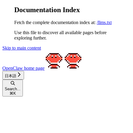
Documentation Index
Fetch the complete documentation index at:
/llms.txt
Use this file to discover all available pages before
exploring further.
Skip to main content
OpenClaw
home page
日本語
Search...
⌘
K