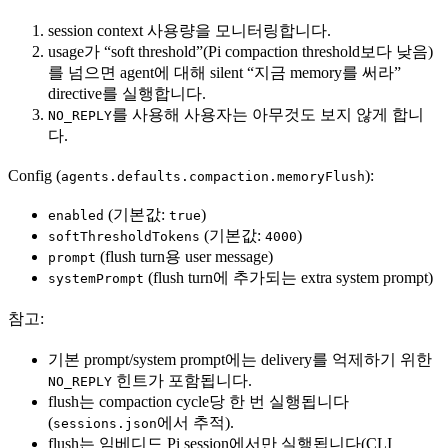
session context 사용량을 모니터링합니다.
usage가 “soft threshold”(Pi compaction threshold보다 낮음)
를 넘으면 agent에 대해 silent “지금 memory를 써라”
directive를 실행합니다.
를 사용해 사용자는 아무것도 보지 않게 합니
NO_REPLY
다.
Config (
):
agents.defaults.compaction.memoryFlush
(기본값:
)
enabled
true
(기본값:
)
softThresholdTokens
4000
(flush turn용 user message)
prompt
(flush turn에 추가되는 extra system prompt)
systemPrompt
참고:
기본 prompt/system prompt에는 delivery를 억제하기 위한
힌트가 포함됩니다.
NO_REPLY
flush는 compaction cycle당 한 번 실행됩니다
(
에서 추적).
sessions.json
flush는 임베디드 Pi session에서만 실행됩니다(CLI