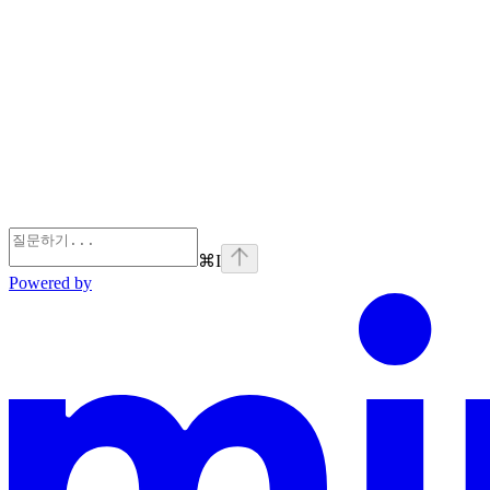
⌘
I
Powered by