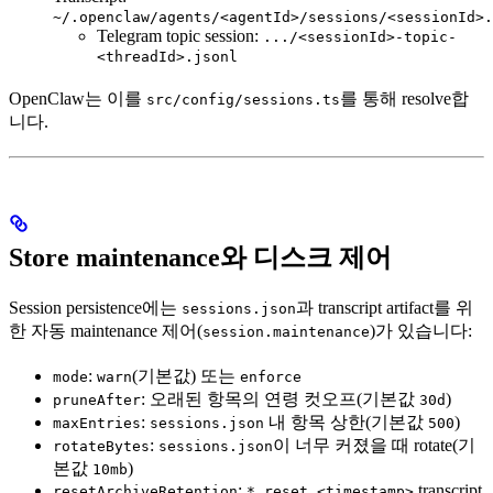
~/.openclaw/agents/<agentId>/sessions/<sessionId>.
Telegram topic session:
.../<sessionId>-topic-
<threadId>.jsonl
OpenClaw는 이를
를 통해 resolve합
src/config/sessions.ts
니다.
Store maintenance와 디스크 제어
Session persistence에는
과 transcript artifact를 위
sessions.json
한 자동 maintenance 제어(
)가 있습니다:
session.maintenance
:
(기본값) 또는
mode
warn
enforce
: 오래된 항목의 연령 컷오프(기본값
)
pruneAfter
30d
:
내 항목 상한(기본값
)
maxEntries
sessions.json
500
:
이 너무 커졌을 때 rotate(기
rotateBytes
sessions.json
본값
)
10mb
:
transcript
resetArchiveRetention
*.reset.<timestamp>