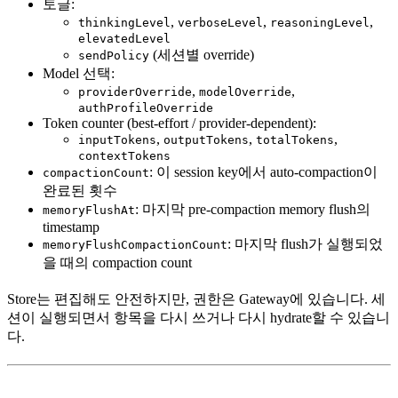
토글:
,
,
,
thinkingLevel
verboseLevel
reasoningLevel
elevatedLevel
(세션별 override)
sendPolicy
Model 선택:
,
,
providerOverride
modelOverride
authProfileOverride
Token counter (best-effort / provider-dependent):
,
,
,
inputTokens
outputTokens
totalTokens
contextTokens
: 이 session key에서 auto-compaction이
compactionCount
완료된 횟수
: 마지막 pre-compaction memory flush의
memoryFlushAt
timestamp
: 마지막 flush가 실행되었
memoryFlushCompactionCount
을 때의 compaction count
Store는 편집해도 안전하지만, 권한은 Gateway에 있습니다. 세
션이 실행되면서 항목을 다시 쓰거나 다시 hydrate할 수 있습니
다.