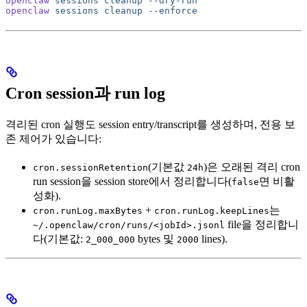
openclaw
 sessions
 cleanup
 --dry-run
openclaw
 sessions
 cleanup
 --enforce
Cron session과 run log
격리된 cron 실행도 session entry/transcript를 생성하며, 전용 보
존 제어가 있습니다:
(기본값
)은 오래된 격리 cron
cron.sessionRetention
24h
run session을 session store에서 정리합니다(
면 비활
false
성화).
+
는
cron.runLog.maxBytes
cron.runLog.keepLines
file을 정리합니
~/.openclaw/cron/runs/<jobId>.jsonl
다(기본값:
bytes 및
lines).
2_000_000
2000