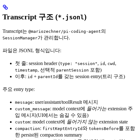
Transcript 구조 (
)
*.jsonl
Transcript는
의
@mariozechner/pi-coding-agent
가 관리합니다.
SessionManager
파일은 JSONL 형식입니다:
첫 줄: session header (
,
,
,
type: "session"
id
cwd
, 선택적
포함)
timestamp
parentSession
이후:
+
를 갖는 session entry(트리 구조)
id
parentId
주요 entry type:
: user/assistant/toolResult 메시지
message
: model context에
들어가는
extension 주
custom_message
입 메시지(UI에서는 숨길 수 있음)
: model context에
들어가지 않는
extension state
custom
:
와
를 포함
compaction
firstKeptEntryId
tokensBefore
한 persist된 compaction summary