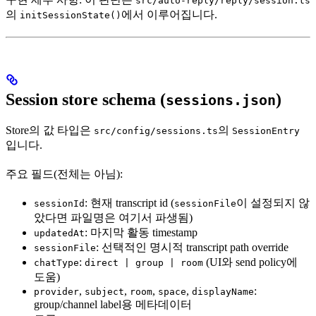
src/auto-reply/reply/session.ts
의
에서 이루어집니다.
initSessionState()
Session store schema (
)
sessions.json
Store의 값 타입은
의
src/config/sessions.ts
SessionEntry
입니다.
주요 필드(전체는 아님):
: 현재 transcript id (
이 설정되지 않
sessionId
sessionFile
았다면 파일명은 여기서 파생됨)
: 마지막 활동 timestamp
updatedAt
: 선택적인 명시적 transcript path override
sessionFile
:
(UI와 send policy에
chatType
direct | group | room
도움)
,
,
,
,
:
provider
subject
room
space
displayName
group/channel label용 메타데이터