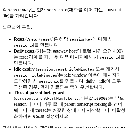
각
는 현재
(대화를 이어 가는 transcript
sessionKey
sessionId
file)를 가리킵니다.
실무적인 규칙:
Reset
(
,
)은 해당
에 대해 새
/new
/reset
sessionKey
를 만듭니다.
sessionId
Daily reset
(기본값: gateway host의 로컬 시간 오전 4:00)
는 reset 경계를 지난 후 다음 메시지에서 새
를
sessionId
만듭니다.
Idle expiry
(
또는 레거시
session.reset.idleMinutes
)는 idle window 이후에 메시지가
session.idleMinutes
도착하면 새
를 만듭니다. daily + idle이 모두
sessionId
구성된 경우, 먼저 만료되는 쪽이 우선합니다.
Thread parent fork guard
(
, 기본값
)는 부모
session.parentForkMaxTokens
100000
session이 이미 너무 클 때 parent transcript forking을 건너
뜁니다. 새 thread는 깨끗한 상태에서 시작합니다. 비활성
화하려면
으로 설정하세요.
0
구현 세부 사항: 이 판단은