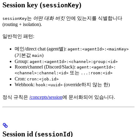
Session key (
)
sessionKey
는
어떤 대화 버킷
안에 있는지를 식별합니다
sessionKey
(routing + isolation).
일반적인 패턴:
메인/direct chat (agent별):
agent:<agentId>:<mainKey>
(기본값
)
main
Group:
agent:<agentId>:<channel>:group:<id>
Room/channel (Discord/Slack):
agent:<agentId>:
또는
<channel>:channel:<id>
...:room:<id>
Cron:
cron:<job.id>
Webhook:
(override하지 않는 한)
hook:<uuid>
정식 규칙은
/concepts/session
에 문서화되어 있습니다.
Session id (
)
sessionId