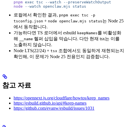
pnpm
 exec
 tsc
 --watch
 --preserveWatchOutput
node
 --watch
 openclaw.mjs
 status
로컬에서 확인한 결과,
pnpm exec tsc -p
+
는 Node 25
tsconfig.json
node openclaw.mjs status
에서 동작합니다.
가능하다면 TS 로더에서 esbuild
를 비활성화
keepNames
해
헬퍼 삽입을 막습니다. 다만 현재 tsx는 이를
__name
노출하지 않습니다.
Node LTS(22/24) +
조합에서도 동일하게 재현되는지
tsx
확인해, 이 문제가 Node 25 전용인지 검증합니다.
참고 자료
https://opennext.js.org/cloudflare/howtos/keep_names
https://esbuild.github.io/api/#keep-names
https://github.com/evanw/esbuild/issues/1031