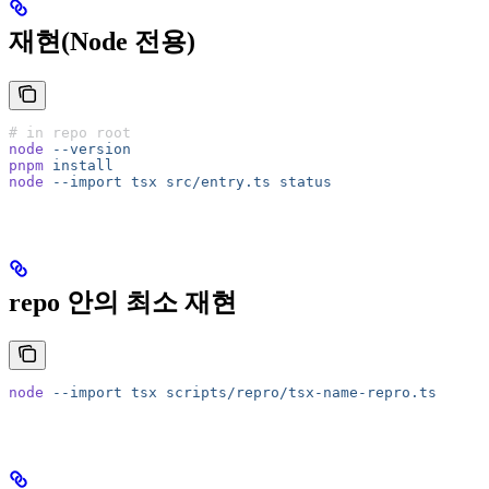
재현(Node 전용)
# in repo root
node
 --version
pnpm
 install
node
 --import
 tsx
 src/entry.ts
 status
repo 안의 최소 재현
node
 --import
 tsx
 scripts/repro/tsx-name-repro.ts