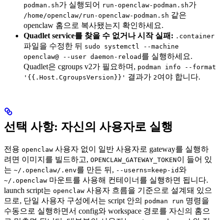
가 실행되어
가
podman.sh
run-openclaw-podman.sh
같은
/home/openclaw/run-openclaw-podman.sh
openclaw 홈으로 복사됐는지 확인하세요.
Quadlet service를 찾을 수 없거나 시작 실패:
.container
파일을 수정한 뒤
sudo systemctl --machine
를 실행하세요.
openclaw@ --user daemon-reload
Quadlet은 cgroups v2가 필요하며,
podman info --format
결과가
여야 합니다.
'{{.Host.CgroupsVersion}}'
2
선택 사항: 자신의 사용자로 실행
전용
사용자 없이 일반 사용자로 gateway를 실행하
openclaw
려면 이미지를 빌드하고,
이 들어 있
OPENCLAW_GATEWAY_TOKEN
는
를 만든 뒤,
와
~/.openclaw/.env
--userns=keep-id
마운트를 사용해 컨테이너를 실행하면 됩니다.
~/.openclaw
launch script는
사용자 흐름을 기준으로 설계돼 있으
openclaw
므로, 단일 사용자 구성에서는 script 안의
명령을
podman run
수동으로 실행하면서 config와 workspace 경로를 자신의 홈으