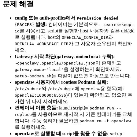
문제 해결
config 또는 auth-profiles에서
Permission denied
발생:
컨테이너는 기본적으로
(EACCES)
--userns=keep-
를 사용하고, script를 실행한 host 사용자와 같은 uid/gid
id
로 실행됩니다. host의
과
OPENCLAW_CONFIG_DIR
가 그 사용자 소유인지 확인하
OPENCLAW_WORKSPACE_DIR
세요.
Gateway 시작 차단(
누락):
gateway.mode=local
이 존재하고
~openclaw/.openclaw/openclaw.json
을 설정하는지 확인하세요.
gateway.mode="local"
는 파일이 없으면 자동으로 만듭니다.
setup-podman.sh
openclaw 사용자에서 rootless Podman 실패:
와
에
용 항목(예:
/etc/subuid
/etc/subgid
openclaw
)이 있는지 확인하고, 없으면 추
openclaw:100000:65536
가한 뒤 다시 시작하세요.
컨테이너 이름 충돌:
launch script는
podman run --
를 사용하므로 재시작 시 기존 컨테이너를 교체
replace
합니다. 수동 정리가 필요하면
podman rm -f openclaw
를 실행하세요.
openclaw로 실행할 때 script를 찾을 수 없음:
setup-