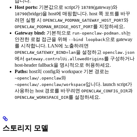
습니다.
Host ports:
기본값으로 script가
(gateway)와
18789
(bridge)을 host에 매핑합니다. host 쪽 포트를 바꾸
18790
려면 실행 시
와
OPENCLAW_PODMAN_GATEWAY_HOST_PORT
를 지정하세요.
OPENCLAW_PODMAN_BRIDGE_HOST_PORT
Gateway bind:
기본적으로
는
run-openclaw-podman.sh
안전한 로컬 접근을 위해
으로 gateway
--bind loopback
를 시작합니다. LAN에 노출하려면
을 설정하고
OPENCLAW_GATEWAY_BIND=lan
openclaw.json
에서
를 구성하거나
gateway.controlUi.allowedOrigins
host-header fallback을 명시적으로 허용하세요.
Paths:
host의 config와 workspace 기본 경로는
와
~openclaw/.openclaw
입니다. launch script가
~openclaw/.openclaw/workspace
사용하는 host 경로를 바꾸려면
과
OPENCLAW_CONFIG_DIR
를 설정하세요.
OPENCLAW_WORKSPACE_DIR
스토리지 모델