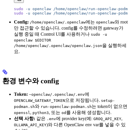
sudo
 -u
 openclaw
 /home/openclaw/run-openclaw-podma
sudo
 -u
 openclaw
 /home/openclaw/run-openclaw-podma
Config:
에는
와 root
/home/openclaw/.openclaw
openclaw
만 접근할 수 있습니다. config를 수정하려면 gateway가
실행 중일 때 Control UI를 사용하거나
sudo -u
openclaw $EDITOR
을 실행하세
/home/openclaw/.openclaw/openclaw.json
요.
환경 변수와 config
Token:
에
~openclaw/.openclaw/.env
으로 저장됩니다.
OPENCLAW_GATEWAY_TOKEN
setup-
와
는 token이 없으면
podman.sh
run-openclaw-podman.sh
,
, 또는
를 사용해 생성합니다.
openssl
python3
od
선택 사항:
같은
에 provider key(예:
,
.env
GROQ_API_KEY
)와 다른 OpenClaw env var를 넣을 수 있
OLLAMA_API_KEY