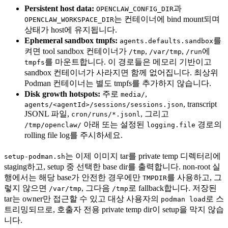
Persistent host data:
과
OPENCLAW_CONFIG_DIR
는 컨테이너에 bind mount되며
OPENCLAW_WORKSPACE_DIR
상태가 host에 유지됩니다.
Ephemeral sandbox tmpfs:
를
agents.defaults.sandbox
켜면 tool sandbox 컨테이너가
,
,
에
/tmp
/var/tmp
/run
를 마운트합니다. 이 경로들은 메모리 기반이고
tmpfs
sandbox 컨테이너가 사라지면 함께 없어집니다. 최상위
Podman 컨테이너는 별도 tmpfs를 추가하지 않습니다.
Disk growth hotspots:
주로
,
media/
, transcript
agents/<agentId>/sessions/sessions.json
JSONL 파일,
, 그리고
cron/runs/*.jsonl
아래 또는 설정된
경로의
/tmp/openclaw/
logging.file
rolling file log를 주시하세요.
는 이제 이미지 tar를 private temp 디렉터리에
setup-podman.sh
staging하고, setup 중 선택한 base dir를 출력합니다. non-root 실
행에서는 해당 base가 안전한 경우에만
를 사용하고, 그
TMPDIR
렇지 않으면
, 그다음
로 fallback합니다. 저장된
/var/tmp
/tmp
tar는 owner만 접근할 수 있고 대상 사용자의
로 스
podman load
트리밍되므로, 호출자 전용 private temp dir이 setup을 막지 않습
니다.