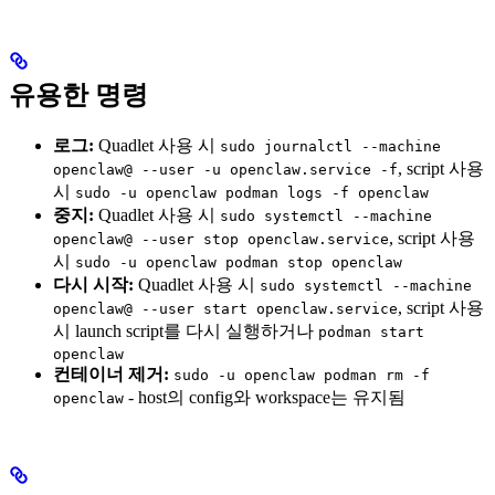
유용한 명령
로그:
Quadlet 사용 시
sudo journalctl --machine
, script 사용
openclaw@ --user -u openclaw.service -f
시
sudo -u openclaw podman logs -f openclaw
중지:
Quadlet 사용 시
sudo systemctl --machine
, script 사용
openclaw@ --user stop openclaw.service
시
sudo -u openclaw podman stop openclaw
다시 시작:
Quadlet 사용 시
sudo systemctl --machine
, script 사용
openclaw@ --user start openclaw.service
시 launch script를 다시 실행하거나
podman start
openclaw
컨테이너 제거:
sudo -u openclaw podman rm -f
- host의 config와 workspace는 유지됨
openclaw