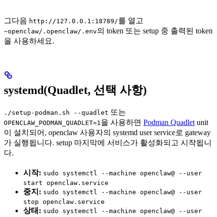
그다음
를 열고
http://127.0.0.1:18789/
의 token 또는 setup 중 출력된 token
~openclaw/.openclaw/.env
을 사용하세요.
systemd(Quadlet, 선택 사항)
또는
./setup-podman.sh --quadlet
을 사용하면
Podman Quadlet
unit
OPENCLAW_PODMAN_QUADLET=1
이 설치되어, openclaw 사용자의 systemd user service로 gateway
가 실행됩니다. setup 마지막에 서비스가 활성화되고 시작됩니
다.
시작:
sudo systemctl --machine openclaw@ --user
start openclaw.service
중지:
sudo systemctl --machine openclaw@ --user
stop openclaw.service
상태:
sudo systemctl --machine openclaw@ --user