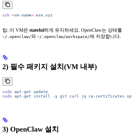
ssh
 <
vm-nam
e
>
.exe.xyz
팁: 이 VM은
stateful
하게 유지하세요. OpenClaw는 상태를
와
에 저장합니다.
~/.openclaw/
~/.openclaw/workspace/
2) 필수 패키지 설치(VM 내부)
sudo
 apt-get
 update
sudo
 apt-get
 install
 -y
 git
 curl
 jq
 ca-certificates
 ope
3) OpenClaw 설치