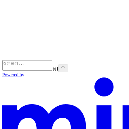
⌘
I
Powered by