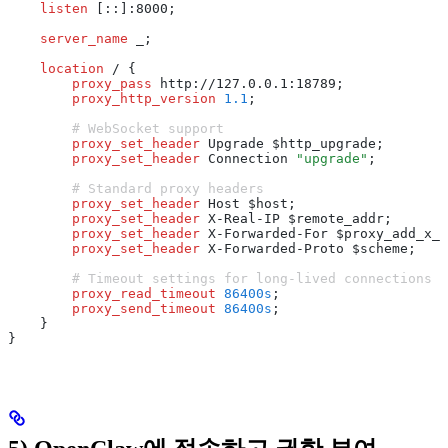
    listen 
[::]:8000;
    server_name 
_;
    location
 / {
        proxy_pass 
http://127.0.0.1:18789;
        proxy_http_version 
1.1
;
        # WebSocket support
        proxy_set_header 
Upgrade $http_upgrade;
        proxy_set_header 
Connection 
"upgrade"
;
        # Standard proxy headers
        proxy_set_header 
Host $host;
        proxy_set_header 
X-Real-IP $remote_addr;
        proxy_set_header 
X-Forwarded-For $proxy_add_x_f
        proxy_set_header 
X-Forwarded-Proto $scheme;
        # Timeout settings for long-lived connections
        proxy_read_timeout 
86400s
;
        proxy_send_timeout 
86400s
;
    }
}