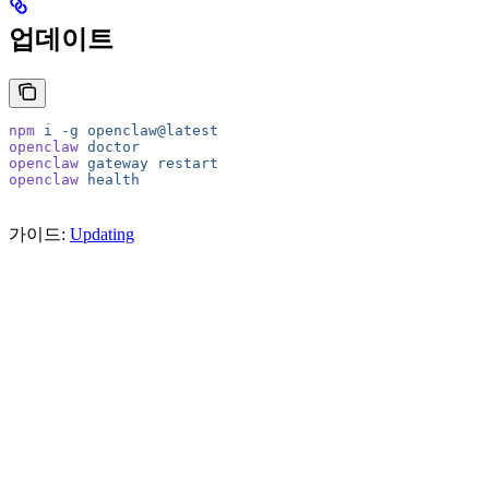
업데이트
npm
 i
 -g
 openclaw@latest
openclaw
 doctor
openclaw
 gateway
 restart
openclaw
 health
가이드:
Updating