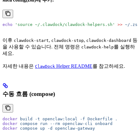
echo
 'source ~/.clawdock/clawdock-helpers.sh'
 >>
 ~/.zsh
이후
,
,
등
clawdock-start
clawdock-stop
clawdock-dashboard
을 사용할 수 있습니다. 전체 명령은
를 실행하
clawdock-help
세요.
자세한 내용은
Helper README
를 참고하세요.
ClawDock
수동 흐름 (compose)
docker
 build
 -t
 openclaw:local
 -f
 Dockerfile
 .
docker
 compose
 run
 --rm
 openclaw-cli
 onboard
docker
 compose
 up
 -d
 openclaw-gateway