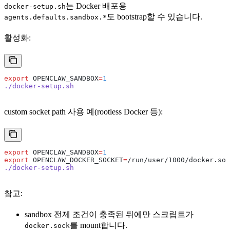
는 Docker 배포용
docker-setup.sh
도 bootstrap할 수 있습니다.
agents.defaults.sandbox.*
활성화:
export
 OPENCLAW_SANDBOX
=
1
./docker-setup.sh
custom socket path 사용 예(rootless Docker 등):
export
 OPENCLAW_SANDBOX
=
1
export
 OPENCLAW_DOCKER_SOCKET
=
/run/user/1000/docker.soc
./docker-setup.sh
참고:
sandbox 전제 조건이 충족된 뒤에만 스크립트가
를 mount합니다.
docker.sock