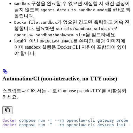
sandbox 구성을 완료할 수 없으면 재실행 시 깨진 설정이
남지 않도록
를
로 되
agents.defaults.sandbox.mode
off
돌립니다.
가 없으면 경고만 출력하고 계속 진
Dockerfile.sandbox
행합니다. 필요하면
로
scripts/sandbox-setup.sh
을 빌드하세요.
openclaw-sandbox:bookworm-slim
local이 아닌
를 쓴다면, 해당 이미지에
OPENCLAW_IMAGE
이미 sandbox 실행용 Docker CLI 지원이 포함되어 있어
야 합니다.
Automation/CI (non-interactive, no TTY noise)
스크립트나 CI에서는
로 Compose pseudo-TTY를 비활성화
-T
하세요.
docker
 compose
 run
 -T
 --rm
 openclaw-cli
 gateway
 probe
docker
 compose
 run
 -T
 --rm
 openclaw-cli
 devices
 list
 --