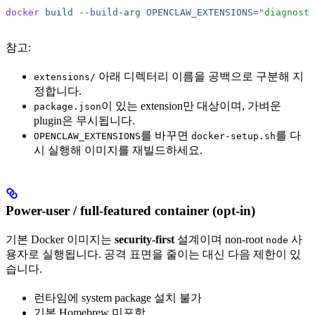
docker
 build
 --build-arg
 OPENCLAW_EXTENSIONS=
"diagnosti
참고:
아래 디렉터리 이름을 공백으로 구분해 지
extensions/
정합니다.
이 있는 extension만 대상이며, 가벼운
package.json
plugin은 무시됩니다.
를 바꾸면
를 다
OPENCLAW_EXTENSIONS
docker-setup.sh
시 실행해 이미지를 재빌드하세요.
Power-user / full-featured container (opt-in)
기본 Docker 이미지는
security-first
설계이며 non-root
사
node
용자로 실행됩니다. 공격 표면을 줄이는 대신 다음 제한이 있
습니다.
런타임에 system package 설치 불가
기본 Homebrew 미포함