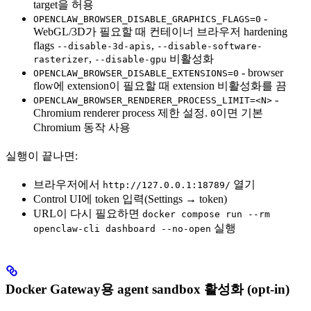
target을 허용
-
OPENCLAW_BROWSER_DISABLE_GRAPHICS_FLAGS=0
WebGL/3D가 필요할 때 컨테이너 브라우저 hardening
flags
,
--disable-3d-apis
--disable-software-
,
비활성화
rasterizer
--disable-gpu
- browser
OPENCLAW_BROWSER_DISABLE_EXTENSIONS=0
flow에 extension이 필요할 때 extension 비활성화를 끔
-
OPENCLAW_BROWSER_RENDERER_PROCESS_LIMIT=<N>
Chromium renderer process 제한 설정.
이면 기본
0
Chromium 동작 사용
실행이 끝나면:
브라우저에서
열기
http://127.0.0.1:18789/
Control UI에 token 입력(Settings → token)
URL이 다시 필요하면
docker compose run --rm
실행
openclaw-cli dashboard --no-open
Docker Gateway용 agent sandbox 활성화 (opt-in)