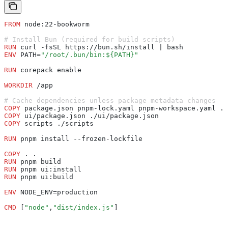
FROM
 node:22-bookworm
# Install Bun (required for build scripts)
RUN
 curl -fsSL https://bun.sh/install | bash
ENV
 PATH=
"/root/.bun/bin:${PATH}"
RUN
 corepack enable
WORKDIR
 /app
# Cache dependencies unless package metadata changes
COPY
 package.json pnpm-lock.yaml pnpm-workspace.yaml .n
COPY
 ui/package.json ./ui/package.json
COPY
 scripts ./scripts
RUN
 pnpm install --frozen-lockfile
COPY
 . .
RUN
 pnpm build
RUN
 pnpm ui:install
RUN
 pnpm ui:build
ENV
 NODE_ENV=production
CMD
 [
"node"
,
"dist/index.js"
]