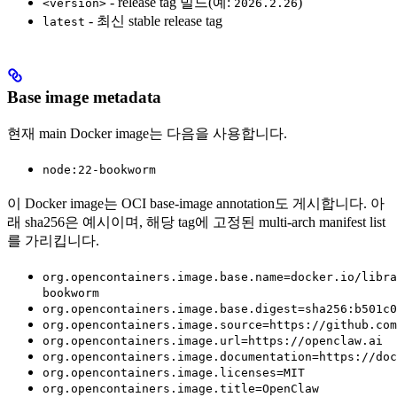
- release tag 빌드(예:
)
<version>
2026.2.26
- 최신 stable release tag
latest
Base image metadata
현재 main Docker image는 다음을 사용합니다.
node:22-bookworm
이 Docker image는 OCI base-image annotation도 게시합니다. 아
래 sha256은 예시이며, 해당 tag에 고정된 multi-arch manifest list
를 가리킵니다.
org.opencontainers.image.base.name=docker.io/libra
bookworm
org.opencontainers.image.base.digest=sha256:b501c0
org.opencontainers.image.source=https://github.com
org.opencontainers.image.url=https://openclaw.ai
org.opencontainers.image.documentation=https://doc
org.opencontainers.image.licenses=MIT
org.opencontainers.image.title=OpenClaw