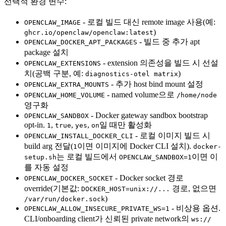
선택적 환경 변수:
- 로컬 빌드 대신 remote image 사용(예:
OPENCLAW_IMAGE
)
ghcr.io/openclaw/openclaw:latest
- 빌드 중 추가 apt
OPENCLAW_DOCKER_APT_PACKAGES
package 설치
- extension 의존성을 빌드 시 선설
OPENCLAW_EXTENSIONS
치(공백 구분, 예:
)
diagnostics-otel matrix
- 추가 host bind mount 설정
OPENCLAW_EXTRA_MOUNTS
- named volume으로
OPENCLAW_HOME_VOLUME
/home/node
영구화
- Docker gateway sandbox bootstrap
OPENCLAW_SANDBOX
opt-in.
,
,
,
일 때만 활성화
1
true
yes
on
- 로컬 이미지 빌드 시
OPENCLAW_INSTALL_DOCKER_CLI
build arg 전달(
이면 이미지에 Docker CLI 설치).
1
docker-
는 로컬 빌드에서
이면 이
setup.sh
OPENCLAW_SANDBOX=1
를 자동 설정
- Docker socket 경로
OPENCLAW_DOCKER_SOCKET
override(기본값:
경로, 없으면
DOCKER_HOST=unix://...
)
/var/run/docker.sock
- 비상용 옵션.
OPENCLAW_ALLOW_INSECURE_PRIVATE_WS=1
CLI/onboarding client가 신뢰된 private network의
ws://