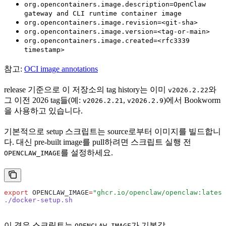
org.opencontainers.image.description=OpenClaw
gateway and CLI runtime container image
org.opencontainers.image.revision=<git-sha>
org.opencontainers.image.version=<tag-or-main>
org.opencontainers.image.created=<rfc3339
timestamp>
참고:
OCI image annotations
release 기준으로 이 저장소의 tag history는 이미
와
v2026.2.22
그 이전 2026 tag들(예:
,
)에서 Bookworm
v2026.2.21
v2026.2.9
을 사용하고 있습니다.
기본적으로 setup 스크립트는 source로부터 이미지를 빌드합니
다. 대신 pre-built image를 pull하려면 스크립트 실행 전
를 설정하세요.
OPENCLAW_IMAGE
export
 OPENCLAW_IMAGE
=
"ghcr.io/openclaw/openclaw:latest
./docker-setup.sh
이 경우 스크립트는
가 기본값
OPENCLAW_IMAGE