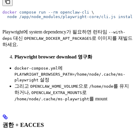
docker
 compose
 run
 --rm
 openclaw-cli
 \
  node
 /app/node_modules/playwright-core/cli.js
 install
Playwright에 system dependency가 필요하면 런타임
--with-
대신
로 이미지를 재빌드
deps
OPENCLAW_DOCKER_APT_PACKAGES
하세요.
Playwright browser download 영구화
에
docker-compose.yml
PLAYWRIGHT_BROWSERS_PATH=/home/node/.cache/ms-
설정
playwright
그리고
으로
를 유지
OPENCLAW_HOME_VOLUME
/home/node
하거나,
로
OPENCLAW_EXTRA_MOUNTS
를 mount
/home/node/.cache/ms-playwright
권한 + EACCES