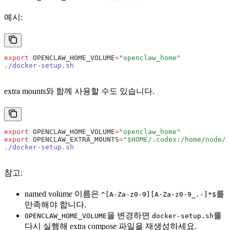
예시:
export
 OPENCLAW_HOME_VOLUME
=
"openclaw_home"
./docker-setup.sh
extra mounts와 함께 사용할 수도 있습니다.
export
 OPENCLAW_HOME_VOLUME
=
"openclaw_home"
export
 OPENCLAW_EXTRA_MOUNTS
=
"$HOME/.codex:/home/node/.
./docker-setup.sh
참고:
named volume 이름은
를
^[A-Za-z0-9][A-Za-z0-9_.-]*$
만족해야 합니다.
을 변경하면
를
OPENCLAW_HOME_VOLUME
docker-setup.sh
다시 실행해 extra compose 파일을 재생성하세요.