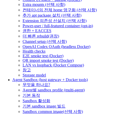
Extra mounts (선택 사항)
컨테이너의 전체 home 영구화 (선택 사항)
추가 apt package 설치 (선택 사항)
Extension 의존성 선설치 (선택 사항)
Power-user / full-featured container (opt-in)
권한 + EACCES
더 빠른 rebuild(권장)
Channel setup (선택 사항)
OpenAI Codex OAuth (headless Docker)
Health checks
E2E smoke test (Docker)
QR import smoke test (Docker)
LAN vs loopback (Docker Compose)
참고
Storage model
Agent Sandbox (host gateway + Docker tools)
무엇을 하나요?
Agent별 sandbox profile (multi-agent)
기본 동작
Sandbox 활성화
기본 sandbox image 빌드
Sandbox common image(선택 사항)