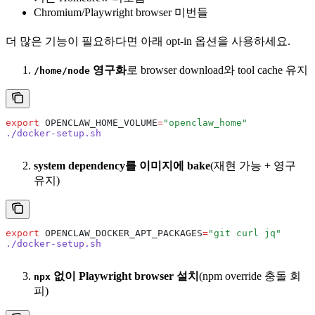
Chromium/Playwright browser 미번들
더 많은 기능이 필요하다면 아래 opt-in 옵션을 사용하세요.
영구화
로 browser download와 tool cache 유지
/home/node
export
 OPENCLAW_HOME_VOLUME
=
"openclaw_home"
./docker-setup.sh
system dependency를 이미지에 bake
(재현 가능 + 영구
유지)
export
 OPENCLAW_DOCKER_APT_PACKAGES
=
"git curl jq"
./docker-setup.sh
없이 Playwright browser 설치
(npm override 충돌 회
npx
피)