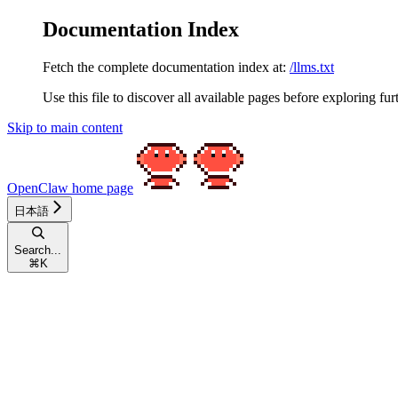
Documentation Index
Fetch the complete documentation index at:
/llms.txt
Use this file to discover all available pages before exploring fur
Skip to main content
OpenClaw
home page
日本語
Search...
⌘
K