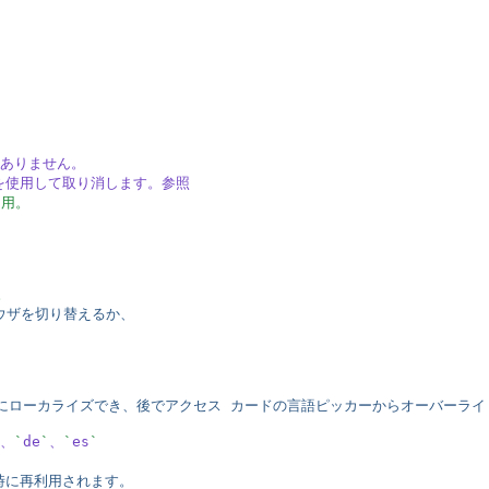
ありません。
を使用して取り消します。参照
し用。
。
ウザを切り替えるか、
にローカライズでき、後でアクセス
 カードの言語ピッカーからオーバーライ
、
`
de
`
、
`
es
`
時に再利用されます。