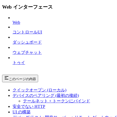
Web インターフェース
Web
コントロールUI
ダッシュボード
ウェブチャット
トゥイ
このページの内容
クイックオープン (ローカル)
デバイスのペアリング (最初の接続)
テールネット + トークンにバインド
安全でない HTTP
UI の構築