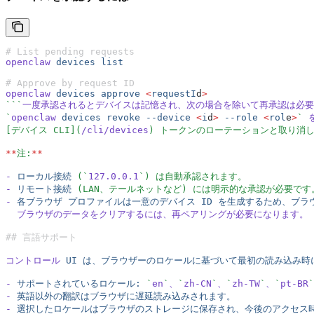
# List pending requests
openclaw
 devices
 list
# Approve by request ID
openclaw
 devices
 approve
 <
requestI
d
>
```
一度承認されるとデバイスは記憶され、次の場合を除いて再承認は必要
`
openclaw
 devices
 revoke
 --device
 <
i
d
>
 --role
 <
rol
e
>
` 
[デバイス CLI](
/cli/devices
) トークンのローテーションと取り消
**
注:
**
-
 ローカル接続
 (`
127.0.0.1
`) は自動承認されます。
-
 リモート接続
 (LAN、テールネットなど) には明示的な承認が必要です
-
 各ブラウザ
 プロファイルは一意のデバイス
 ID
 を生成するため、ブラ
  ブラウザのデータをクリアするには、再ペアリングが必要になります。
## 言語サポート
コントロール
 UI
 は、ブラウザーのロケールに基づいて最初の読み込み時
-
 サポートされているロケール:
 `
en
`
、
`
zh-CN
`
、
`
zh-TW
`
、
`
pt-BR
`
-
 英語以外の翻訳はブラウザに遅延読み込みされます。
-
 選択したロケールはブラウザのストレージに保存され、今後のアクセス