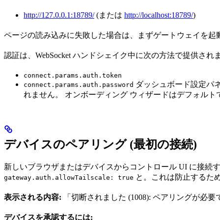
http://127.0.0.1:18789/
(または
http://localhost:18789/
)
ページの読み込みに失敗した場合は、まずゲートウェイを起
認証は、WebSocket ハンドシェイク中に次の方法で提供され
connect.params.auth.token
ダッシュボード設定パネ
connect.params.auth.password
れません。 オンボーディング ウィザードはデフォル
デバイスのペアリング (最初の接続)
新しいブラウザまたはデバイスからコントロール UI に接続
と。これは防止するため
gateway.auth.allowTailscale: true
表示される内容:
「切断されました (1008): ペアリングが必
デバイスを承認するには: