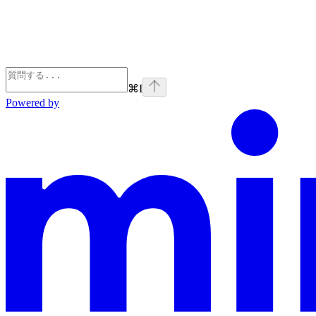
⌘
I
Powered by