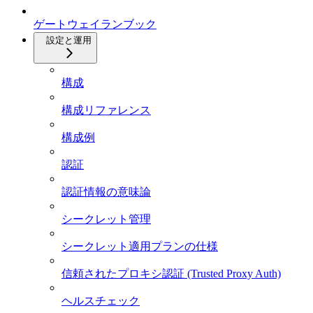
ゲートウェイランブック
設定と運用
構成
構成リファレンス
構成例
認証
認証情報の意味論
シークレット管理
シークレット適用プランの仕様
信頼されたプロキシ認証 (Trusted Proxy Auth)
ヘルスチェック