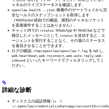
ャネルのライブステータスを確認します。
: 稼働中のゲートウェイから完
openclaw health --json
全なヘルスのスナップショットを取得します
（WebSocket 経由での確認。個別のチャネルソケット
を直接操作することはありません）。
チャット内での
: WhatsApp や WebChat などで
/status
独立したメッセージとして
を送信すると、エ
/status
ージェントを実行することなく、その場のステータス
を返信させることができます。
ログの確認:
を tail し、
/tmp/openclaw/openclaw-*.log
,
,
,
web-heartbeat
web-reconnect
web-auto-reply
web-
といったキーワードでフィルタリングしてく
inbound
ださい。
詳細な診断
ディスク上の認証情報:
ls -l
~/.openclaw/credentials/whatsapp/<accountId>/creds