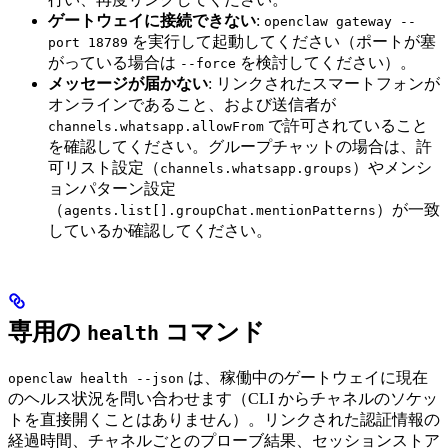
ゲートウェイに接続できない
:
openclaw gateway --
を実行して起動してください（ポートが塞
port 18789
がっている場合は
を検討してください）。
--force
メッセージが届かない
: リンクされたスマートフォンが
オンラインであること、および送信者が
で許可されていること
channels.whatsapp.allowFrom
を確認してください。グループチャットの場合は、許
可リスト設定（
）やメンシ
channels.whatsapp.groups
ョンパターン設定
（
）が一致
agents.list[].groupChat.mentionPatterns
しているか確認してください。
専用の
コマンド
health
は、稼働中のゲートウェイに現在
openclaw health --json
のヘルス状況を問い合わせます（CLI からチャネルのソケッ
トを直接開くことはありません）。リンクされた認証情報の
経過時間、チャネルごとのプローブ結果、セッションストア