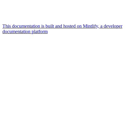
This documentation is built and hosted on Mintlify, a developer
documentation platform