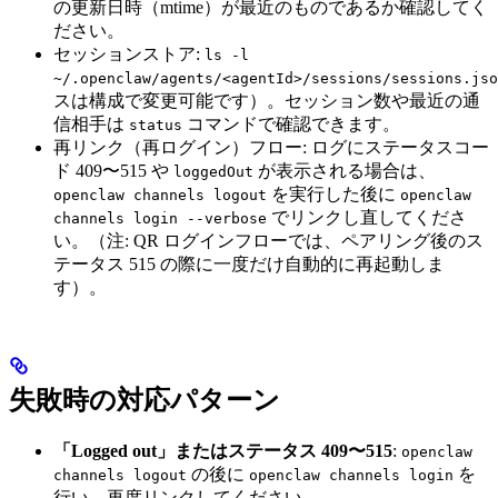
の更新日時（mtime）が最近のものであるか確認してく
ださい。
セッションストア:
ls -l
~/.openclaw/agents/<agentId>/sessions/sessions.jso
スは構成で変更可能です）。セッション数や最近の通
信相手は
コマンドで確認できます。
status
再リンク（再ログイン）フロー: ログにステータスコー
ド 409〜515 や
が表示される場合は、
loggedOut
を実行した後に
openclaw channels logout
openclaw
でリンクし直してくださ
channels login --verbose
い。（注: QR ログインフローでは、ペアリング後のス
テータス 515 の際に一度だけ自動的に再起動しま
す）。
失敗時の対応パターン
「Logged out」またはステータス 409〜515
:
openclaw
の後に
を
channels logout
openclaw channels login
行い、再度リンクしてください。