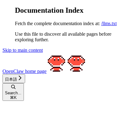
Documentation Index
Fetch the complete documentation index at:
/llms.txt
Use this file to discover all available pages before
exploring further.
Skip to main content
OpenClaw
home page
日本語
Search...
⌘
K