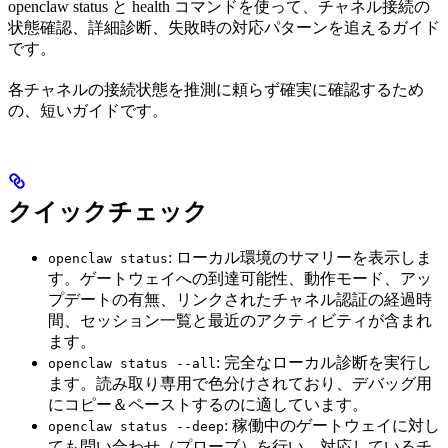
openclaw status と health コマンドを使って、チャネル接続の
状態確認、詳細診断、失敗時の対応パターンを追えるガイド
です。
各チャネルの接続状態を推測に頼らず確実に確認するため
の、短いガイドです。
クイックチェック
: ローカル環境のサマリーを表示しま
openclaw status
す。ゲートウェイへの到達可能性、動作モード、アッ
プデートの有無、リンクされたチャネル認証の経過時
間、セッション一覧と最近のアクティビティが含まれ
ます。
: 完全なローカル診断を実行し
openclaw status --all
ます。読み取り専用で色分けされており、デバッグ用
にコピー＆ペーストするのに適しています。
: 稼働中のゲートウェイに対し
openclaw status --deep
ても問い合わせ（プローブ）を行い、対応しているチ