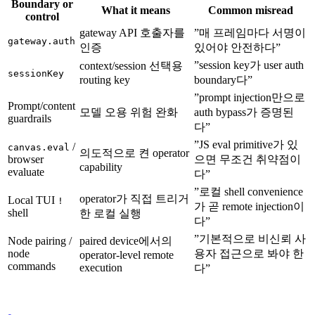
Boundary or
What it means
Common misread
control
gateway API 호출자를
”매 프레임마다 서명이
gateway.auth
인증
있어야 안전하다”
”session key가 user auth
context/session 선택용
sessionKey
routing key
boundary다”
”prompt injection만으로
Prompt/content
모델 오용 위험 완화
auth bypass가 증명된
guardrails
다”
”JS eval primitive가 있
/
canvas.eval
의도적으로 켠 operator
browser
으면 무조건 취약점이
capability
evaluate
다”
”로컬 shell convenience
operator가 직접 트리거
Local TUI
!
가 곧 remote injection이
shell
한 로컬 실행
다”
”기본적으로 비신뢰 사
Node pairing /
paired device에서의
node
용자 접근으로 봐야 한
operator-level remote
commands
execution
다”