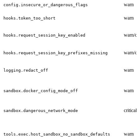
warn
config.insecure_or_dangerous_flags
warn
hooks.token_too_short
warn/cri
hooks.request_session_key_enabled
warn/cri
hooks.request_session_key_prefixes_missing
warn
logging.redact_off
warn
sandbox.docker_config_mode_off
critical
sandbox.dangerous_network_mode
warn
tools.exec.host_sandbox_no_sandbox_defaults