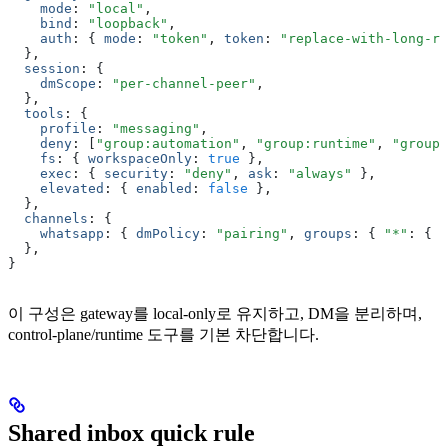
    mode
:
 "local"
,
    bind
:
 "loopback"
,
    auth
:
 { 
mode
:
 "token"
,
 token
:
 "replace-with-long-ra
  }
,
  session
:
 {
    dmScope
:
 "per-channel-peer"
,
  }
,
  tools
:
 {
    profile
:
 "messaging"
,
    deny
:
 [
"group:automation"
,
 "group:runtime"
,
 "group:
    fs
:
 { 
workspaceOnly
:
 true
 }
,
    exec
:
 { 
security
:
 "deny"
,
 ask
:
 "always"
 }
,
    elevated
:
 { 
enabled
:
 false
 }
,
  }
,
  channels
:
 {
    whatsapp
:
 { 
dmPolicy
:
 "pairing"
,
 groups
:
 { 
"*"
:
 { 
r
  }
,
}
이 구성은 gateway를 local-only로 유지하고, DM을 분리하며,
control-plane/runtime 도구를 기본 차단합니다.
Shared inbox quick rule