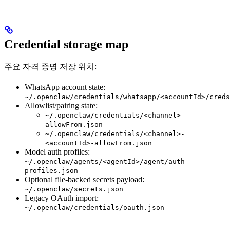
Credential storage map
주요 자격 증명 저장 위치:
WhatsApp account state:
~/.openclaw/credentials/whatsapp/<accountId>/creds
Allowlist/pairing state:
~/.openclaw/credentials/<channel>-
allowFrom.json
~/.openclaw/credentials/<channel>-
<accountId>-allowFrom.json
Model auth profiles:
~/.openclaw/agents/<agentId>/agent/auth-
profiles.json
Optional file-backed secrets payload:
~/.openclaw/secrets.json
Legacy OAuth import:
~/.openclaw/credentials/oauth.json