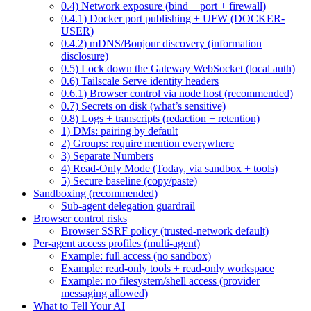
0.4) Network exposure (bind + port + firewall)
0.4.1) Docker port publishing + UFW (DOCKER-
USER)
0.4.2) mDNS/Bonjour discovery (information
disclosure)
0.5) Lock down the Gateway WebSocket (local auth)
0.6) Tailscale Serve identity headers
0.6.1) Browser control via node host (recommended)
0.7) Secrets on disk (what’s sensitive)
0.8) Logs + transcripts (redaction + retention)
1) DMs: pairing by default
2) Groups: require mention everywhere
3) Separate Numbers
4) Read-Only Mode (Today, via sandbox + tools)
5) Secure baseline (copy/paste)
Sandboxing (recommended)
Sub-agent delegation guardrail
Browser control risks
Browser SSRF policy (trusted-network default)
Per-agent access profiles (multi-agent)
Example: full access (no sandbox)
Example: read-only tools + read-only workspace
Example: no filesystem/shell access (provider
messaging allowed)
What to Tell Your AI