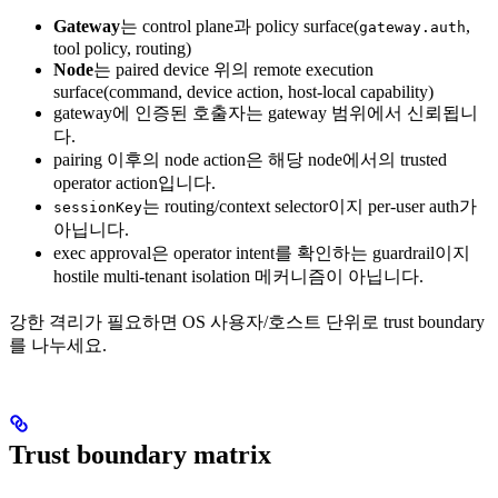
Gateway
는 control plane과 policy surface(
,
gateway.auth
tool policy, routing)
Node
는 paired device 위의 remote execution
surface(command, device action, host-local capability)
gateway에 인증된 호출자는 gateway 범위에서 신뢰됩니
다.
pairing 이후의 node action은 해당 node에서의 trusted
operator action입니다.
는 routing/context selector이지 per-user auth가
sessionKey
아닙니다.
exec approval은 operator intent를 확인하는 guardrail이지
hostile multi-tenant isolation 메커니즘이 아닙니다.
강한 격리가 필요하면 OS 사용자/호스트 단위로 trust boundary
를 나누세요.
Trust boundary matrix