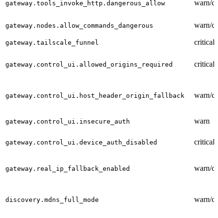
warn/cri
gateway.tools_invoke_http.dangerous_allow
warn/cri
gateway.nodes.allow_commands_dangerous
critical
gateway.tailscale_funnel
critical
gateway.control_ui.allowed_origins_required
warn/cri
gateway.control_ui.host_header_origin_fallback
warn
gateway.control_ui.insecure_auth
critical
gateway.control_ui.device_auth_disabled
warn/cri
gateway.real_ip_fallback_enabled
warn/cri
discovery.mdns_full_mode