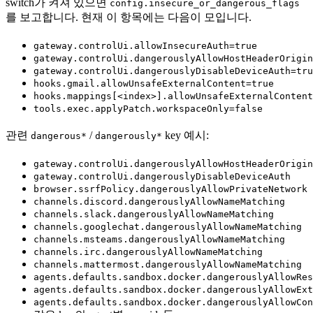
switch가 켜져 있으면
config.insecure_or_dangerous_flags
를 보고합니다. 현재 이 항목에는 다음이 모입니다.
gateway.controlUi.allowInsecureAuth=true
gateway.controlUi.dangerouslyAllowHostHeaderOrigin
gateway.controlUi.dangerouslyDisableDeviceAuth=tru
hooks.gmail.allowUnsafeExternalContent=true
hooks.mappings[<index>].allowUnsafeExternalContent
tools.exec.applyPatch.workspaceOnly=false
관련
/
key 예시:
dangerous*
dangerously*
gateway.controlUi.dangerouslyAllowHostHeaderOrigin
gateway.controlUi.dangerouslyDisableDeviceAuth
browser.ssrfPolicy.dangerouslyAllowPrivateNetwork
channels.discord.dangerouslyAllowNameMatching
channels.slack.dangerouslyAllowNameMatching
channels.googlechat.dangerouslyAllowNameMatching
channels.msteams.dangerouslyAllowNameMatching
channels.irc.dangerouslyAllowNameMatching
channels.mattermost.dangerouslyAllowNameMatching
agents.defaults.sandbox.docker.dangerouslyAllowRes
agents.defaults.sandbox.docker.dangerouslyAllowExt
agents.defaults.sandbox.docker.dangerouslyAllowCon