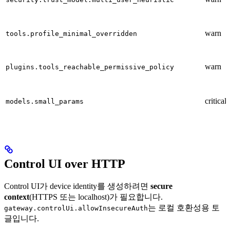
warn
tools.profile_minimal_overridden
warn
plugins.tools_reachable_permissive_policy
critical
models.small_params
Control UI over HTTP
Control UI가 device identity를 생성하려면
secure
context
(HTTPS 또는 localhost)가 필요합니다.
는 로컬 호환성용 토
gateway.controlUi.allowInsecureAuth
글입니다.