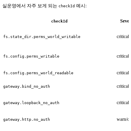
실운영에서 자주 보게 되는
예시:
checkId
Sever
checkId
critical
fs.state_dir.perms_world_writable
critical
fs.config.perms_writable
critical
fs.config.perms_world_readable
critical
gateway.bind_no_auth
critical
gateway.loopback_no_auth
warn/cri
gateway.http.no_auth