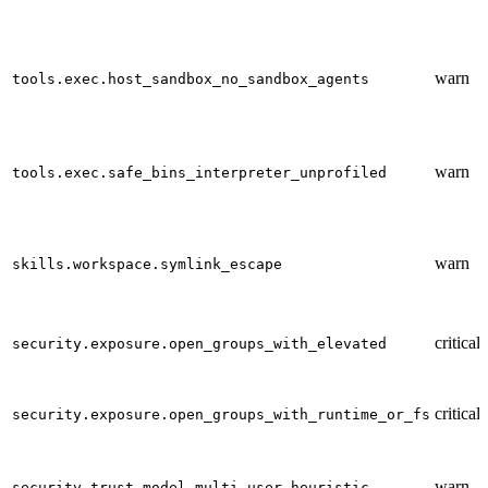
warn
tools.exec.host_sandbox_no_sandbox_agents
warn
tools.exec.safe_bins_interpreter_unprofiled
warn
skills.workspace.symlink_escape
critical
security.exposure.open_groups_with_elevated
critical
security.exposure.open_groups_with_runtime_or_fs
warn
security.trust_model.multi_user_heuristic