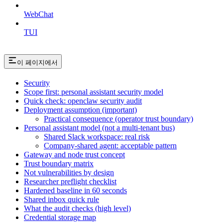
WebChat
TUI
이 페이지에서
Security
Scope first: personal assistant security model
Quick check: openclaw security audit
Deployment assumption (important)
Practical consequence (operator trust boundary)
Personal assistant model (not a multi-tenant bus)
Shared Slack workspace: real risk
Company-shared agent: acceptable pattern
Gateway and node trust concept
Trust boundary matrix
Not vulnerabilities by design
Researcher preflight checklist
Hardened baseline in 60 seconds
Shared inbox quick rule
What the audit checks (high level)
Credential storage map