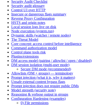
Security Audit Checklist
Security audit glossary
Control UI over HTTP
Insecure or dangerous flags summary
Reverse Proxy Configuration
HSTS and origin notes
Local session logs live on disk
Node execution (system.run)
Dynamic skills (watcher / remote nodes)
The Threat Model
Core concept: access control before intelligence
Command authorization model
Control plane tools risk
Plugins/extensions
DM access model (pairing / allowlist / open / disabled)
DM session isolation (multi-user mode)
Secure DM mode (recommended)
Allowlists (DM + groups) — terminology
Prompt injection (what it is, why it matters)
Unsafe external content bypass flags
Prompt injection does not require public DMs
Model strength (security note)
Reasoning & verbose output in groups
Configuration Hardening (examples)
0) File permissions