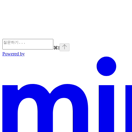
⌘
I
Powered by