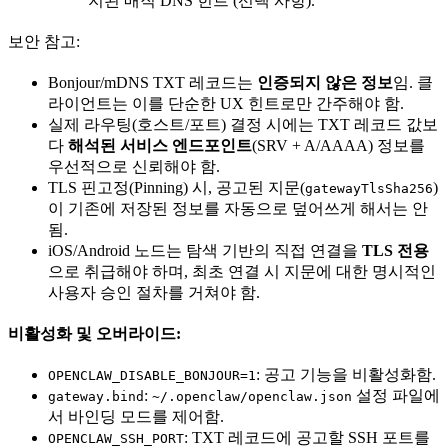
지된 매직 DNS 힌트 (선택 사항).
보안 참고:
Bonjour/mDNS TXT 레코드는
인증되지 않은 정보
임. 클
라이언트는 이를 단순한 UX 힌트로만 간주해야 함.
실제 라우팅(호스트/포트) 결정 시에는 TXT 레코드 값보
다
해석된 서비스 엔드포인트
(SRV + A/AAAA) 정보를
우선적으로 신뢰해야 함.
TLS 핀고정(Pinning) 시, 공고된 지문(
)
gatewayTlsSha256
이 기존에 저장된 정보를 자동으로 덮어쓰게 해서는 안
됨.
iOS/Android 노드는 탐색 기반의 직접 연결을
TLS 전용
으로 취급해야 하며, 최초 연결 시 지문에 대한 명시적인
사용자 승인 절차를 거쳐야 함.
비활성화 및 오버라이드:
: 공고 기능을 비활성화함.
OPENCLAW_DISABLE_BONJOUR=1
:
설정 파일에
gateway.bind
~/.openclaw/openclaw.json
서 바인딩 모드를 제어함.
: TXT 레코드에 공고할 SSH 포트를
OPENCLAW_SSH_PORT