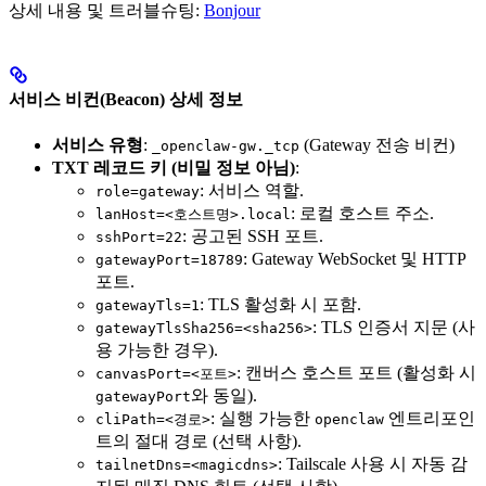
상세 내용 및 트러블슈팅:
Bonjour
서비스 비컨(Beacon) 상세 정보
서비스 유형
:
(Gateway 전송 비컨)
_openclaw-gw._tcp
TXT 레코드 키 (비밀 정보 아님)
:
: 서비스 역할.
role=gateway
: 로컬 호스트 주소.
lanHost=<호스트명>.local
: 공고된 SSH 포트.
sshPort=22
: Gateway WebSocket 및 HTTP
gatewayPort=18789
포트.
: TLS 활성화 시 포함.
gatewayTls=1
: TLS 인증서 지문 (사
gatewayTlsSha256=<sha256>
용 가능한 경우).
: 캔버스 호스트 포트 (활성화 시
canvasPort=<포트>
와 동일).
gatewayPort
: 실행 가능한
엔트리포인
cliPath=<경로>
openclaw
트의 절대 경로 (선택 사항).
: Tailscale 사용 시 자동 감
tailnetDns=<magicdns>