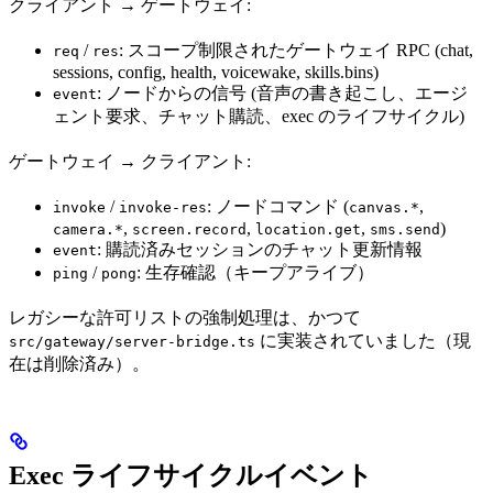
クライアント → ゲートウェイ:
/
: スコープ制限されたゲートウェイ RPC (chat,
req
res
sessions, config, health, voicewake, skills.bins)
: ノードからの信号 (音声の書き起こし、エージ
event
ェント要求、チャット購読、exec のライフサイクル)
ゲートウェイ → クライアント:
/
: ノードコマンド (
,
invoke
invoke-res
canvas.*
,
,
,
)
camera.*
screen.record
location.get
sms.send
: 購読済みセッションのチャット更新情報
event
/
: 生存確認（キープアライブ）
ping
pong
レガシーな許可リストの強制処理は、かつて
に実装されていました（現
src/gateway/server-bridge.ts
在は削除済み）。
Exec ライフサイクルイベント