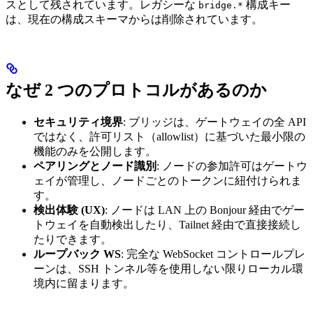
スとして残されています。レガシーな
構成キー
bridge.*
は、現在の構成スキーマからは削除されています。
なぜ 2 つのプロトコルがあるのか
セキュリティ境界
: ブリッジは、ゲートウェイの全 API
ではなく、許可リスト（allowlist）に基づいた最小限の
機能のみを公開します。
ペアリングとノード識別
: ノードの参加許可はゲートウ
ェイが管理し、ノードごとのトークンに紐付けられま
す。
検出体験 (UX)
: ノードは LAN 上の Bonjour 経由でゲー
トウェイを自動検出したり、Tailnet 経由で直接接続し
たりできます。
ループバック WS
: 完全な WebSocket コントロールプレ
ーンは、SSH トンネル等を使用しない限りローカル環
境内に留まります。