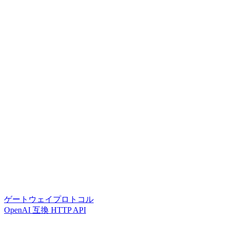
ゲートウェイプロトコル
OpenAI 互換 HTTP API