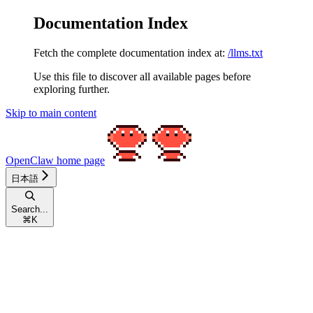
Documentation Index
Fetch the complete documentation index at:
/llms.txt
Use this file to discover all available pages before
exploring further.
Skip to main content
OpenClaw
home page
日本語
Search...
⌘
K