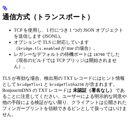
通信方式（トランスポート）
TCP を使用し、1 行につき 1 つの JSON オブジェクト
を送信します (JSONL)。
オプションで TLS に対応しています
（
が true の場合）。
bridge.tls.enabled
レガシーなデフォルトの待機ポートは
でした
18790
（現在のビルドでは TCP ブリッジは開始されませ
ん）。
TLS が有効な場合、検出用の TXT レコードにはヒント情報
として
と
が含まれます。
bridgeTls=1
bridgeTlsSha256
Bonjour/mDNS の TXT レコードは
未認証（署名なし）
であ
ることに注意してください。ユーザーによる明示的な同意や
他の手段による検証がない限り、クライアントは公開された
フィンガープリントを信頼できるピンとして扱ってはいけま
せん。