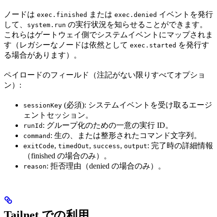
ノードは
または
イベントを発行
exec.finished
exec.denied
して、
の実行状況を知らせることができます。
system.run
これらはゲートウェイ側でシステムイベントにマップされま
す（レガシーなノードは依然として
を発行す
exec.started
る場合があります）。
ペイロードのフィールド（注記がない限りすべてオプショ
ン）:
(必須): システムイベントを受け取るエージ
sessionKey
ェントセッション。
: グループ化のための一意の実行 ID。
runId
: 生の、または整形されたコマンド文字列。
command
,
,
,
: 完了時の詳細情報
exitCode
timedOut
success
output
（finished の場合のみ）。
: 拒否理由（denied の場合のみ）。
reason
Tailnet での利用