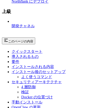
Northflank にデプロイ
上級
開発チャネル
このページの内容
クイックスタート
導入されるもの
要件
インストールされる内容
インストール後のセットアップ
よく使うコマンド
セキュリティアーキテクチャ
4 層防御
検証
Docker の位置づけ
手動インストール
OpenClaw の更新