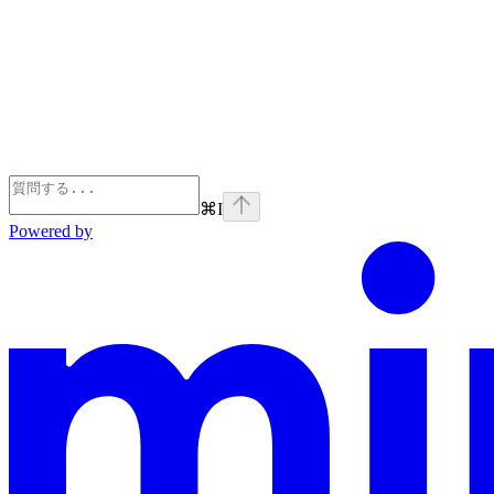
⌘
I
Powered by