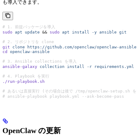
も導入できます。
# 1. 前提パッケージを導入
sudo
 apt
 update
 &&
 sudo
 apt
 install
 -y
 ansible
 git
# 2. リポジトリを clone
git
 clone
 https://github.com/openclaw/openclaw-ansible.
cd
 openclaw-ansible
# 3. Ansible collections を導入
ansible-galaxy
 collection
 install
 -r
 requirements.yml
# 4. Playbook を実行
./run-playbook.sh
# あるいは直接実行 (その場合は後で /tmp/openclaw-setup.sh 
# ansible-playbook playbook.yml --ask-become-pass
OpenClaw の更新