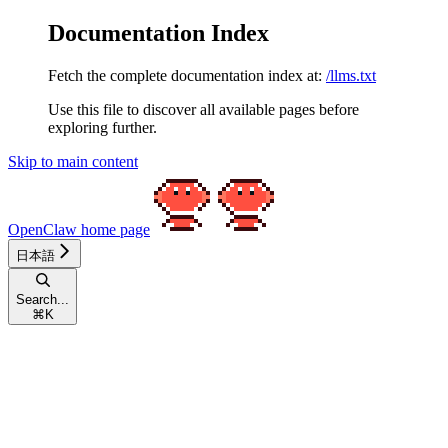
Documentation Index
Fetch the complete documentation index at:
/llms.txt
Use this file to discover all available pages before
exploring further.
Skip to main content
OpenClaw
home page
日本語
Search...
⌘
K