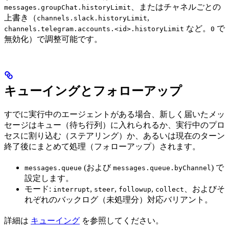
、またはチャネルごとの
messages.groupChat.historyLimit
上書き（
,
channels.slack.historyLimit
など。
で
channels.telegram.accounts.<id>.historyLimit
0
無効化）で調整可能です。
キューイングとフォローアップ
すでに実行中のエージェントがある場合、新しく届いたメッ
セージはキュー（待ち行列）に入れられるか、実行中のプロ
セスに割り込む（ステアリング）か、あるいは現在のターン
終了後にまとめて処理（フォローアップ）されます。
(および
) で
messages.queue
messages.queue.byChannel
設定します。
モード:
,
,
,
、およびそ
interrupt
steer
followup
collect
れぞれのバックログ（未処理分）対応バリアント。
詳細は
キューイング
を参照してください。