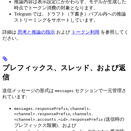
推論内容は表示設定にかかわらず、モデルが生成した
時点でトークン消費の対象となります。
Telegram では、ドラフト（下書き）バブル内への推論
ストリーミングをサポートしています。
詳細は
思考と推論の指示
および
トークン利用
を参照してく
ださい。
プレフィックス、スレッド、および返
信
送信メッセージの形式は
セクションで一元管理さ
messages
れています:
,
messages.responsePrefix
channels.
,
<channel>.responsePrefix
channels.
(送信時の
<channel>.accounts.<id>.responsePrefix
プレフィックス階層)、および