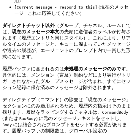
用)
(現在のメッセ
[Current message - respond to this]
ージ - これに応答してください)
ダイレクトチャット以外
（グループ、チャネル、ルーム）で
は、
現在のメッセージ本文
の先頭に送信者のラベルが付与さ
れます（履歴エントリと同じスタイル）。これにより、リア
ルタイムのメッセージと、キューに溜まっていたメッセージ
や過去の履歴が、エージェントのプロンプト内で一貫した形
式になります。
履歴バッファに含まれるのは
未処理のメッセージのみ
です。
具体的には、メンション（言及）制約などにより実行がトリ
ガーされなかったグループメッセージが含まれ、すでにセッ
ション記録に保存済みのメッセージは除外されます。
ディレクティブ（コマンド）の除去は「現在のメッセージ」
セクションにのみ適用されるため、履歴内の指示はそのまま
残ります。履歴をラッピングするチャネルは、
CommandBody
(または
) に元のメッセージテキストをセットし、
RawBody
には結合されたプロンプトをセットする必要がありま
Body
す。履歴バッファの制限数は、グローバル設定の