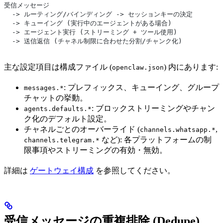
受信メッセージ
  -> ルーティング/バインディング -> セッションキーの決定
  -> キューイング (実行中のエージェントがある場合)
  -> エージェント実行 (ストリーミング + ツール使用)
  -> 送信返信 (チャネル制限に合わせた分割/チャンク化)
主な設定項目は構成ファイル (
) 内にあります:
openclaw.json
: プレフィックス、キューイング、グループ
messages.*
チャットの挙動。
: ブロックストリーミングやチャン
agents.defaults.*
ク化のデフォルト設定。
チャネルごとのオーバーライド (
,
channels.whatsapp.*
など): 各プラットフォームの制
channels.telegram.*
限事項やストリーミングの有効・無効。
詳細は
ゲートウェイ構成
を参照してください。
受信メッセージの重複排除 (Dedupe)