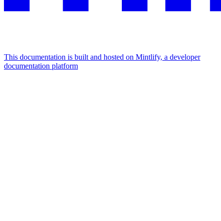
This documentation is built and hosted on Mintlify, a developer
documentation platform