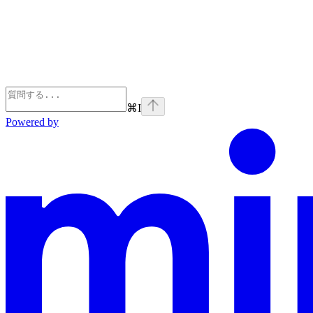
⌘
I
Powered by