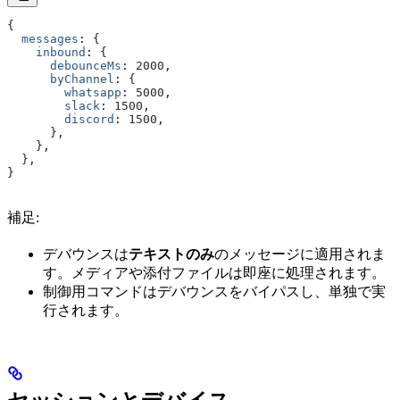
{
  messages
:
 {
    inbound
:
 {
      debounceMs
:
 2000
,
      byChannel
:
 {
        whatsapp
:
 5000
,
        slack
:
 1500
,
        discord
:
 1500
,
      }
,
    }
,
  }
,
}
補足:
デバウンスは
テキストのみ
のメッセージに適用されま
す。メディアや添付ファイルは即座に処理されます。
制御用コマンドはデバウンスをバイパスし、単独で実
行されます。