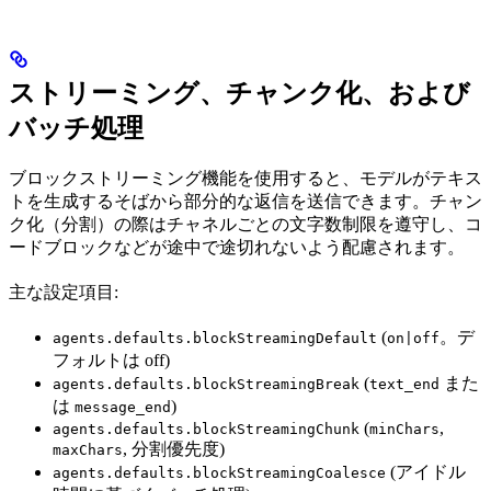
ストリーミング、チャンク化、および
バッチ処理
ブロックストリーミング機能を使用すると、モデルがテキス
トを生成するそばから部分的な返信を送信できます。チャン
ク化（分割）の際はチャネルごとの文字数制限を遵守し、コ
ードブロックなどが途中で途切れないよう配慮されます。
主な設定項目:
(
。デ
agents.defaults.blockStreamingDefault
on|off
フォルトは off)
(
また
agents.defaults.blockStreamingBreak
text_end
は
)
message_end
(
,
agents.defaults.blockStreamingChunk
minChars
, 分割優先度)
maxChars
(アイドル
agents.defaults.blockStreamingCoalesce