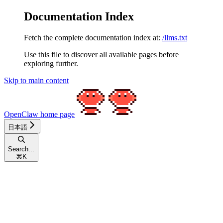
Documentation Index
Fetch the complete documentation index at:
/llms.txt
Use this file to discover all available pages before
exploring further.
Skip to main content
OpenClaw
home page
日本語
Search...
⌘
K