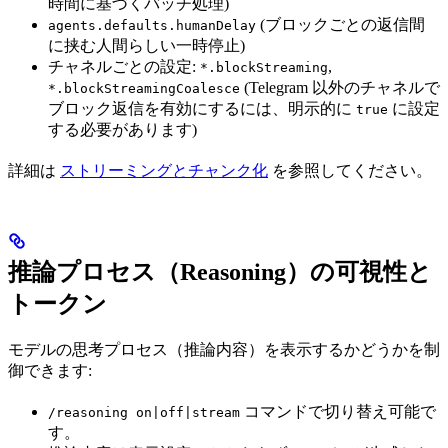
時間に基づくバッチ処理)
(ブロックごとの返信間
agents.defaults.humanDelay
に挟む人間らしい一時停止)
チャネルごとの設定:
,
*.blockStreaming
(Telegram 以外のチャネルで
*.blockStreamingCoalesce
ブロック返信を有効にするには、明示的に
に設定
true
する必要があります)
詳細は
ストリーミングとチャンク化
を参照してください。
推論プロセス（Reasoning）の可視性と
トークン
モデルの思考プロセス（推論内容）を表示するかどうかを制
御できます:
コマンドで切り替え可能で
/reasoning on|off|stream
す。